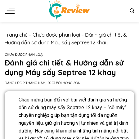
Trang chủ
–
Chưa được phân loại
–
Đánh giá chi tiết &
Hướng dẫn sử dụng Máy sấy Septree 12 khay
CHƯA ĐƯỢC PHÂN LOẠI
Đánh giá chi tiết & Hướng dẫn sử
dụng Máy sấy Septree 12 khay
ĐĂNG LÚC
9 THÁNG NĂM, 2023
BỞI
HONG SON
Chào mừng bạn đến với bài viết đánh giá và hướng
dẫn sử dụng máy sấy Septree 12 khay – “cỗ máy”
chuyên nghiệp giúp bạn tận dụng tối đa nguồn
nguyên liệu, giữ gìn hương vị tự nhiên và giá trị dinh
dưỡng. Hãy cùng khám phá những tính năng nổi bật
và bí quyết sử dụng máy sấy này để tận hưởng trọn