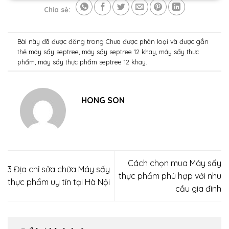
Chia sẻ:
Bài này đã được đăng trong
Chưa được phân loại
và được gắn
thẻ
máy sấy septree
,
máy sấy septree 12 khay
,
máy sấy thực
phẩm
,
máy sấy thực phẩm septree 12 khay
.
HONG SON
Cách chọn mua Máy sấy
3 Địa chỉ sửa chữa Máy sấy
thực phẩm phù hợp với nhu
thực phẩm uy tín tại Hà Nội
cầu gia đình