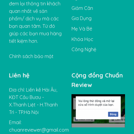
đem lại thông tin khách
Giảm Cân
quan nhất về sản
Gia Dụng
phẩm/ dịch vụ mà các
bạn quan tâm. Từ đó
Mẹ Và Bé
giúp các bạn mua hàng
Khóa Học
tiết kiệm hơn.
Công Nghệ
Chính sách bảo mật
Liên hệ
Cộng đồng Chuẩn
Review
Địa chỉ: Liền kề Hải Âu,
KĐT Cầu Bươu -
X.Thanh Liệt - H.Thanh
Trì - TP.Hà Nội
Email:
chuanreviewer@gmail.com