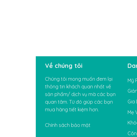
Về chúng tôi
Da
Chúng tôi mong muốn đem lại
Mỹ 
thông tin khách quan nhất về
Giả
sản phẩm/ dịch vụ mà các bạn
Gia
quan tâm. Từ đó giúp các bạn
mua hàng tiết kiệm hơn.
Mẹ 
Khó
Chính sách bảo mật
Côn