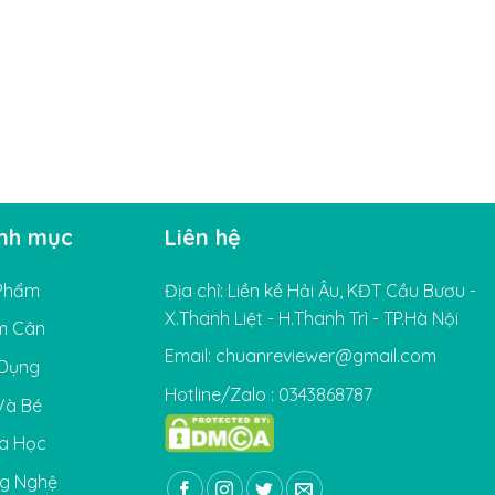
nh mục
Liên hệ
Phẩm
Địa chỉ: Liền kề Hải Âu, KĐT Cầu Bươu -
X.Thanh Liệt - H.Thanh Trì - TP.Hà Nội
m Cân
Email: chuanreviewer@gmail.com
 Dụng
Hotline/Zalo : 0343868787
Và Bé
a Học
g Nghệ