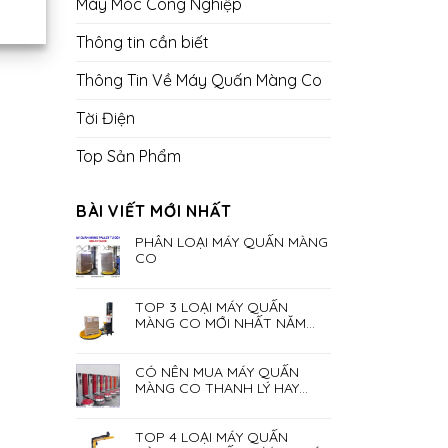
Máy Móc Công Nghiệp
Thông tin cần biết
Thông Tin Về Máy Quấn Màng Co
Tời Điện
Top Sản Phẩm
BÀI VIẾT MỚI NHẤT
PHÂN LOẠI MÁY QUẤN MÀNG
CO
TOP 3 LOẠI MÁY QUẤN
MÀNG CO MỚI NHẤT NĂM
2023
CÓ NÊN MUA MÁY QUẤN
MÀNG CO THANH LÝ HAY
KHÔNG?
TOP 4 LOẠI MÁY QUẤN