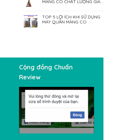
MÀNG CO CHẤT LƯỢNG GIÁ
RẺ NHẤT HIỆN NAY
TOP 5 LỢI ÍCH KHI SỬ DỤNG
MÁY QUẤN MÀNG CO
Cộng đồng Chuẩn
Review