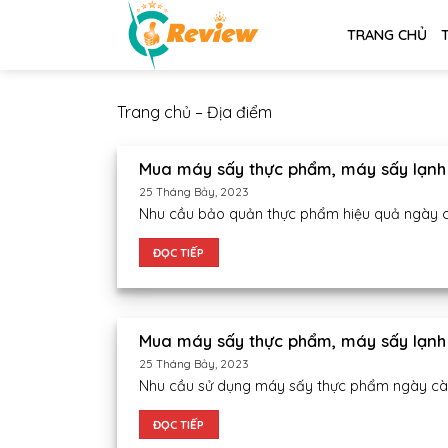
Chuyển
TRANG CHỦ
đến
nội
dung
Trang chủ
–
Địa điểm
Mua máy sấy thực phẩm, máy sấy lạnh 
25 Tháng Bảy, 2023
Nhu cầu bảo quản thực phẩm hiệu quả ngày càn
ĐỌC TIẾP
Mua máy sấy thực phẩm, máy sấy lạnh 
25 Tháng Bảy, 2023
Nhu cầu sử dụng máy sấy thực phẩm ngày càng
ĐỌC TIẾP