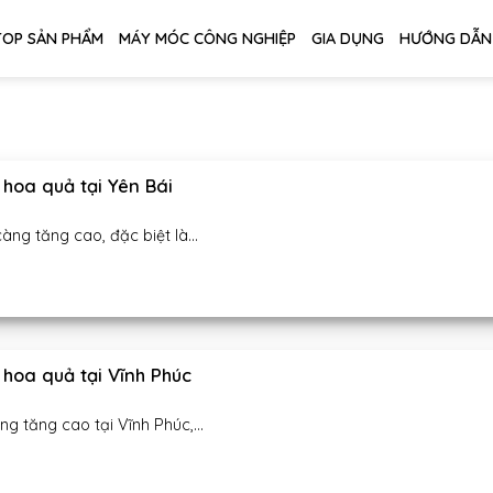
TOP SẢN PHẨM
MÁY MÓC CÔNG NGHIỆP
GIA DỤNG
HƯỚNG DẪN
hoa quả tại Yên Bái
g tăng cao, đặc biệt là...
hoa quả tại Vĩnh Phúc
 tăng cao tại Vĩnh Phúc,...