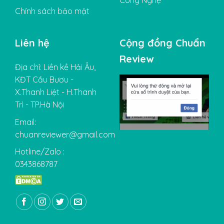
Chính sách bảo mật
Liên hệ
Cộng đồng Chuẩn
Review
Địa chỉ: Liền kề Hải Âu,
KĐT Cầu Bươu -
X.Thanh Liệt - H.Thanh
Trì - TP.Hà Nội
Email:
chuanreviewer@gmail.com
Hotline/Zalo :
0343868787