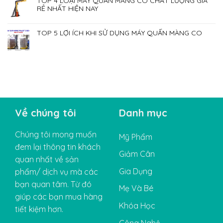
TOP 4 LOẠI MÁY QUẤN MÀNG CO CHẤT LƯỢNG GIÁ
RẺ NHẤT HIỆN NAY
TOP 5 LỢI ÍCH KHI SỬ DỤNG MÁY QUẤN MÀNG CO
Về chúng tôi
Danh mục
Chúng tôi mong muốn
Mỹ Phẩm
đem lại thông tin khách
Giảm Cân
quan nhất về sản
Gia Dụng
phẩm/ dịch vụ mà các
bạn quan tâm. Từ đó
Mẹ Và Bé
giúp các bạn mua hàng
Khóa Học
tiết kiệm hơn.
Công Nghệ