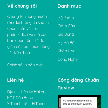
Về chúng tôi
Danh mục
Chúng tôi mong muốn
Mỹ Phẩm
đem lại thông tin khách
Giảm Cân
quan nhất về sản
Gia Dụng
phẩm/ dịch vụ mà các
bạn quan tâm. Từ đó
Mẹ Và Bé
giúp các bạn mua hàng
Khóa Học
tiết kiệm hơn.
Công Nghệ
Chính sách bảo mật
Liên hệ
Cộng đồng Chuẩn
Review
Địa chỉ: Liền kề Hải Âu,
KĐT Cầu Bươu -
X.Thanh Liệt - H.Thanh