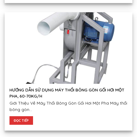
HƯỚNG DẪN SỬ DỤNG MÁY THỔI BÔNG GÒN GỐI HƠI MỘT
PHA, 60-70KG/H
Giới Thiệu Về Máy Thổi Bông Gòn Gối Hơi Một Pha Máy thổi
bông gòn...
ĐỌC TIẾP