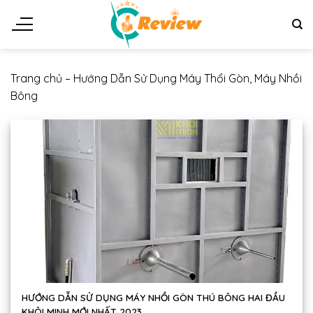
Chuyển
đến
nội
dung
Trang chủ
–
Hướng Dẫn Sử Dụng Máy Thổi Gòn, Máy Nhồi
Bông
HƯỚNG DẪN SỬ DỤNG MÁY NHỒI GÒN THÚ BÔNG HAI ĐẦU
KHÔI MINH MỚI NHẤT 2023