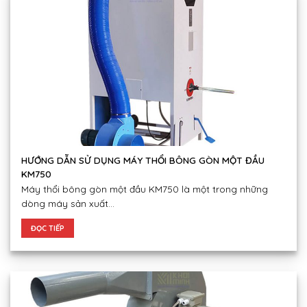
HƯỚNG DẪN SỬ DỤNG MÁY THỔI BÔNG GÒN MỘT ĐẦU
KM750
Máy thổi bông gòn một đầu KM750 là một trong những
dòng máy sản xuất...
ĐỌC TIẾP