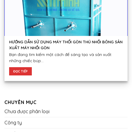
HƯỚNG DẪN SỬ DỤNG MÁY THỔI GÒN THÚ NHỒI BÔNG SẢN
XUẤT MÁY NHỒI GÒN
Bạn đang tìm kiếm một cách để sáng tạo và sản xuất
những chiếc búp...
ĐỌC TIẾP
CHUYÊN MỤC
Chưa được phân loại
Công ty