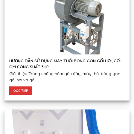
HƯỚNG DẪN SỬ DỤNG MÁY THỔI BÔNG GÒN GỐI HƠI, GỐI
ÔM CÔNG SUẤT 3HP
Giới thiệu Trong những năm gần đây, máy thổi bông gòn
gối hơi và gối...
ĐỌC TIẾP