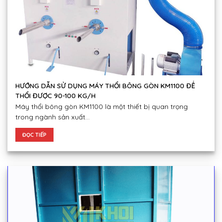
HƯỚNG DẪN SỬ DỤNG MÁY THỔI BÔNG GÒN KM1100 ĐỂ
THỔI ĐƯỢC 90-100 KG/H
Máy thổi bông gòn KM1100 là một thiết bị quan trọng
trong ngành sản xuất...
ĐỌC TIẾP