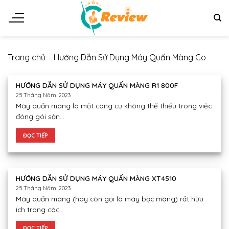
Chuyển
đến
nội
dung
Trang chủ
–
Hướng Dẫn Sử Dụng Máy Quấn Màng Co
HƯỚNG DẪN SỬ DỤNG MÁY QUẤN MÀNG R1 800F
25 Tháng Năm, 2023
Máy quấn màng là một công cụ không thể thiếu trong việc
đóng gói sản...
ĐỌC TIẾP
HƯỚNG DẪN SỬ DỤNG MÁY QUẤN MÀNG XT4510
25 Tháng Năm, 2023
Máy quấn màng (hay còn gọi là máy bọc màng) rất hữu
ích trong các...
ĐỌC TIẾP