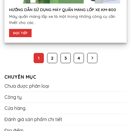
HƯỚNG DẪN SỬ DỤNG MÁY QUẤN MÀNG LỐP XE KM-800
Máy quấn màng lốp xe là một trong những công cụ cần
thiết cho các...
ĐỌC TIẾP
1
2
3
4
CHUYÊN MỤC
Chưa được phân loại
Công ty
Cửa hàng
Đánh giá sản phẩm chi tiết
Địa điểm