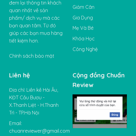
đem lại thông tin khách
Giảm Cân
quan nhất về sản
Gia Dụng
phẩm/ dịch vụ mà các
bạn quan tâm. Từ đó
Mẹ Và Bé
giúp các bạn mua hàng
Khóa Học
tiết kiệm hơn.
Công Nghệ
Chính sách bảo mật
Liên hệ
Cộng đồng Chuẩn
Review
Địa chỉ: Liền kề Hải Âu,
KĐT Cầu Bươu -
X.Thanh Liệt - H.Thanh
Trì - TP.Hà Nội
Email:
chuanreviewer@gmail.com