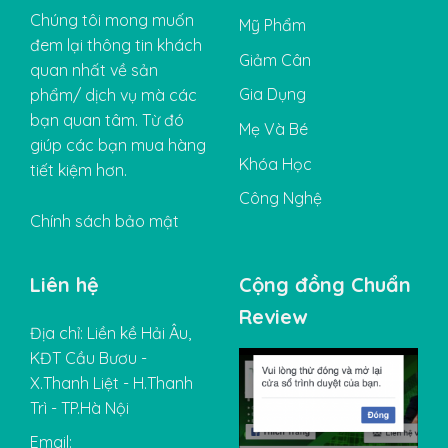
Chúng tôi mong muốn
Mỹ Phẩm
đem lại thông tin khách
Giảm Cân
quan nhất về sản
Gia Dụng
phẩm/ dịch vụ mà các
bạn quan tâm. Từ đó
Mẹ Và Bé
giúp các bạn mua hàng
Khóa Học
tiết kiệm hơn.
Công Nghệ
Chính sách bảo mật
Liên hệ
Cộng đồng Chuẩn
Review
Địa chỉ: Liền kề Hải Âu,
KĐT Cầu Bươu -
X.Thanh Liệt - H.Thanh
Trì - TP.Hà Nội
Email: