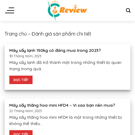
Chuyển
đến
nội
dung
Trang chủ
–
Đánh giá sản phẩm chi tiết
Máy sấy lạnh 150kg có đáng mua trong 2023?
30 Tháng Năm, 2023
Máy sấy lạnh đã trở thành một trong những thiết bị quan
trọng trong quá...
ĐỌC TIẾP
Máy sấy thăng hoa mini HFD4 – Vì sao bạn nên mua?
22 Tháng Năm, 2023
Máy sấy thăng hoa mini HFD4 là một trong những thiết bị
không thể thiếu...
ĐỌC TIẾP