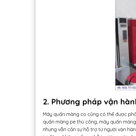
2. Phương pháp vận hà
Máy quấn màng co cũng có thể được phâ
quấn màng pe thủ công, máy quấn màng 
nhưng vẫn cần sự hỗ trợ từ người vận h