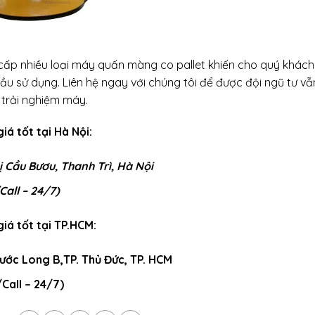
ấp nhiều loại máy quấn màng co pallet khiến cho quý khách
ầu sử dụng. Liên hệ ngay với chúng tôi để được đội ngũ tư vẫ
 trải nghiệm máy.
á tốt tại Hà Nội:
hị Cầu Bươu, Thanh Trì, Hà Nội
Call – 24/7)
iá tốt tại TP.HCM:
hước Long B,TP. Thủ Đức, TP. HCM
Call – 24/7)