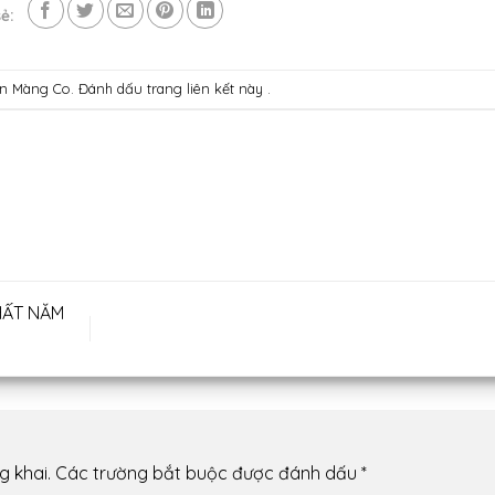
ẻ:
ấn Màng Co
. Đánh dấu trang
liên kết
này .
HẤT NĂM
g khai.
Các trường bắt buộc được đánh dấu
*