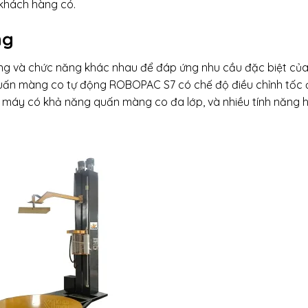
khách hàng có.
ng
ng và chức năng khác nhau để đáp ứng nhu cầu đặc biệt củ
quấn màng co tự động ROBOPAC S7 có chế độ điều chỉnh tốc 
máy có khả năng quấn màng co đa lớp, và nhiều tính năng h