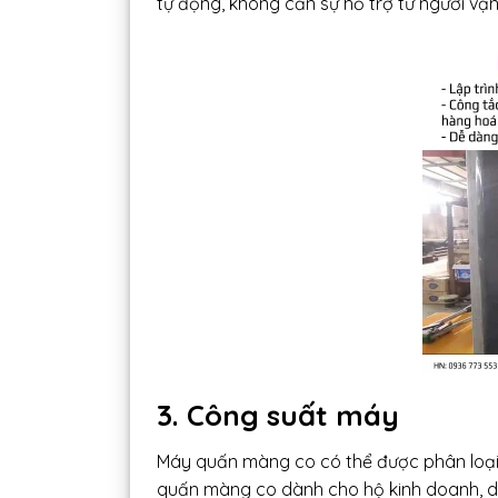
tự động, không cần sự hỗ trợ từ người vận
3. Công suất máy
Máy quấn màng co có thể được phân loại 
quấn màng co dành cho hộ kinh doanh, 