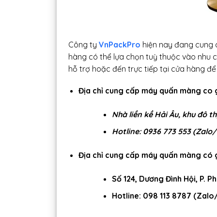
Công ty
VnPackPro
hiện nay đang cung c
hàng có thể lựa chọn tuỳ thuộc vào nhu c
hỗ trợ hoặc đến trực tiếp tại cửa hàng để
Địa chỉ cung cấp máy quấn màng co gi
Nhà liền kề Hải Âu, khu đô t
Hotline: 0936 773 553 (Zalo/
Địa chỉ cung cấp máy quấn màng có g
Số 124, Dương Đình Hội, P. P
Hotline: 098 113 8787 (Zalo/