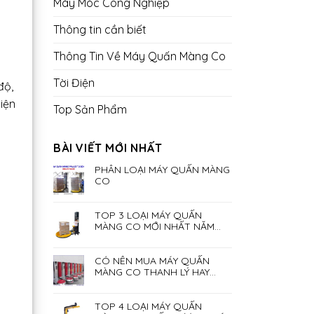
Máy Móc Công Nghiệp
Thông tin cần biết
Thông Tin Về Máy Quấn Màng Co
a
Tời Điện
độ,
iện
Top Sản Phẩm
BÀI VIẾT MỚI NHẤT
PHÂN LOẠI MÁY QUẤN MÀNG
CO
TOP 3 LOẠI MÁY QUẤN
MÀNG CO MỚI NHẤT NĂM
2023
CÓ NÊN MUA MÁY QUẤN
MÀNG CO THANH LÝ HAY
KHÔNG?
TOP 4 LOẠI MÁY QUẤN