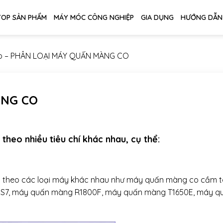
TOP SẢN PHẨM
MÁY MÓC CÔNG NGHIỆP
GIA DỤNG
HƯỚNG DẪN
o
–
PHÂN LOẠI MÁY QUẤN MÀNG CO
ÀNG CO
heo nhiều tiêu chí khác nhau, cụ thể:
 theo các loại máy khác nhau như máy quấn màng co cầm t
7, máy quấn màng R1800F, máy quấn màng T1650E, máy q