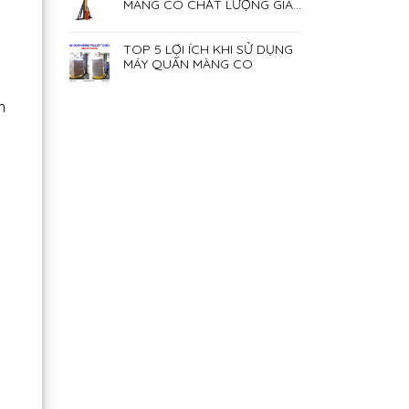
MÀNG CO CHẤT LƯỢNG GIÁ
RẺ NHẤT HIỆN NAY
TOP 5 LỢI ÍCH KHI SỬ DỤNG
MÁY QUẤN MÀNG CO
n