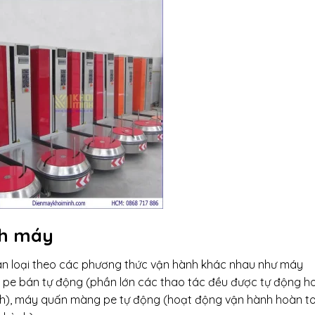
nh máy
n loại theo các phương thức vận hành khác nhau như máy
pe bán tự động (phần lớn các thao tác đều được tự động h
ành), máy quấn màng pe tự động (hoạt động vận hành hoàn t