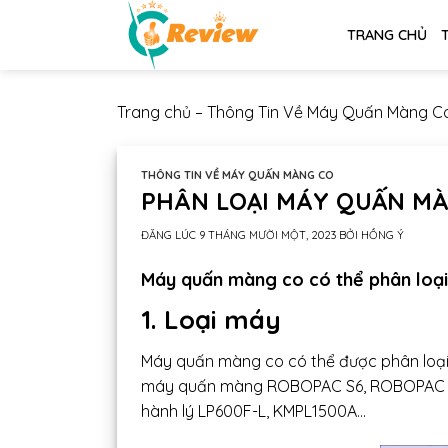
Chuyển
TRANG CHỦ
đến
nội
dung
Trang chủ
–
Thông Tin Về Máy Quấn Màng C
THÔNG TIN VỀ MÁY QUẤN MÀNG CO
PHÂN LOẠI MÁY QUẤN M
ĐĂNG LÚC
9 THÁNG MƯỜI MỘT, 2023
BỞI
HỒNG Ý
Máy quấn màng co có thể phân loại t
1. Loại máy
Máy quấn màng co có thể được phân loại
máy quấn màng ROBOPAC S6, ROBOPAC S
hành lý LP600F-L, KMPL1500A…