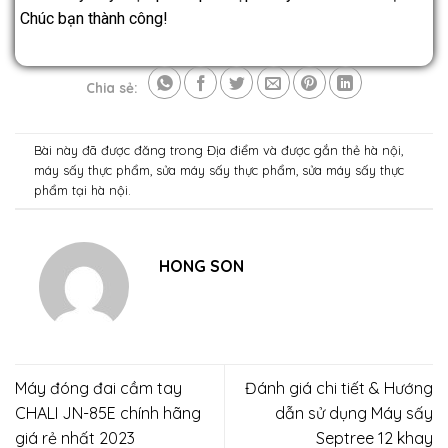
Chúc bạn thành công!
Chia sẻ:
Bài này đã được đăng trong
Địa điểm
và được gắn thẻ
hà nội
,
máy sấy thực phẩm
,
sửa máy sấy thực phẩm
,
sửa máy sấy thực
phẩm tại hà nội
.
HONG SON
Máy đóng đai cầm tay
Đánh giá chi tiết & Hướng
CHALI JN-85E chính hãng
dẫn sử dụng Máy sấy
giá rẻ nhất 2023
Septree 12 khay