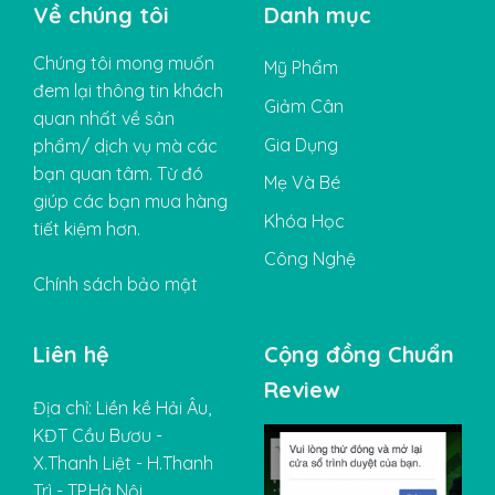
Về chúng tôi
Danh mục
Chúng tôi mong muốn
Mỹ Phẩm
đem lại thông tin khách
Giảm Cân
quan nhất về sản
Gia Dụng
phẩm/ dịch vụ mà các
bạn quan tâm. Từ đó
Mẹ Và Bé
giúp các bạn mua hàng
Khóa Học
tiết kiệm hơn.
Công Nghệ
Chính sách bảo mật
Liên hệ
Cộng đồng Chuẩn
Review
Địa chỉ: Liền kề Hải Âu,
KĐT Cầu Bươu -
X.Thanh Liệt - H.Thanh
Trì - TP.Hà Nội