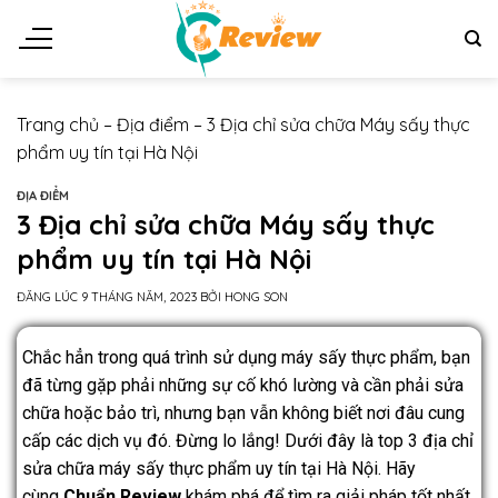
Trang chủ
–
Địa điểm
–
3 Địa chỉ sửa chữa Máy sấy thực
phẩm uy tín tại Hà Nội
ĐỊA ĐIỂM
3 Địa chỉ sửa chữa Máy sấy thực
phẩm uy tín tại Hà Nội
ĐĂNG LÚC
9 THÁNG NĂM, 2023
BỞI
HONG SON
Chắc hẳn trong quá trình sử dụng máy sấy thực phẩm, bạn
đã từng gặp phải những sự cố khó lường và cần phải sửa
chữa hoặc bảo trì, nhưng bạn vẫn không biết nơi đâu cung
cấp các dịch vụ đó. Đừng lo lắng! Dưới đây là top 3 địa chỉ
sửa chữa máy sấy thực phẩm uy tín tại Hà Nội. Hãy
cùng
Chuẩn Review
khám phá để tìm ra giải pháp tốt nhất