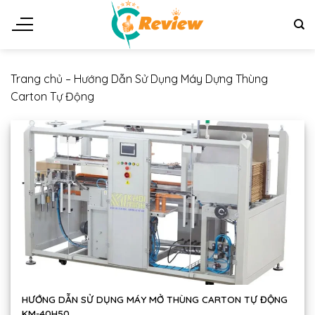
Chuyển
đến
nội
dung
Trang chủ
–
Hướng Dẫn Sử Dụng Máy Dựng Thùng
Carton Tự Động
HƯỚNG DẪN SỬ DỤNG MÁY MỞ THÙNG CARTON TỰ ĐỘNG
KM-40H50