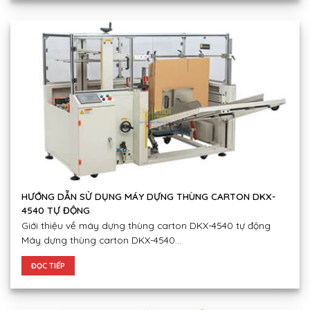
HƯỚNG DẪN SỬ DỤNG MÁY DỰNG THÙNG CARTON DKX-
4540 TỰ ĐỘNG
Giới thiệu về máy dựng thùng carton DKX-4540 tự động
Máy dựng thùng carton DKX-4540...
ĐỌC TIẾP