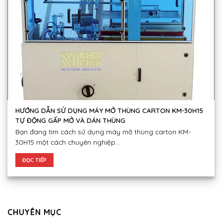
HƯỚNG DẪN SỬ DỤNG MÁY MỞ THÙNG CARTON KM-30H15
TỰ ĐỘNG GẤP MỞ VÀ DÁN THÙNG
Bạn đang tìm cách sử dụng máy mở thùng carton KM-
30H15 một cách chuyên nghiệp...
ĐỌC TIẾP
CHUYÊN MỤC