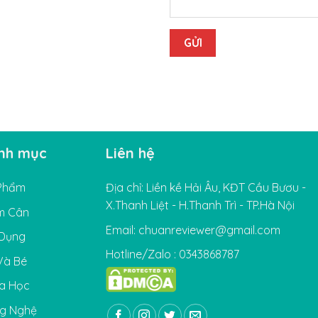
nh mục
Liên hệ
Phẩm
Địa chỉ: Liền kề Hải Âu, KĐT Cầu Bươu -
X.Thanh Liệt - H.Thanh Trì - TP.Hà Nội
m Cân
Email: chuanreviewer@gmail.com
 Dụng
Hotline/Zalo : 0343868787
Và Bé
a Học
g Nghệ