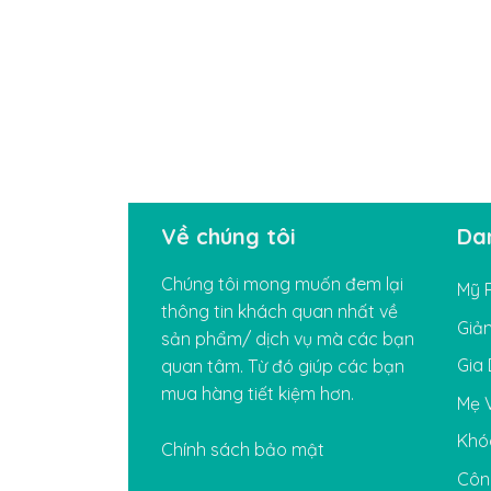
Về chúng tôi
Da
Chúng tôi mong muốn đem lại
Mỹ 
thông tin khách quan nhất về
Giả
sản phẩm/ dịch vụ mà các bạn
Gia
quan tâm. Từ đó giúp các bạn
mua hàng tiết kiệm hơn.
Mẹ 
Khó
Chính sách bảo mật
Côn