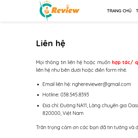
Chuyển
TRANG CHỦ
đến
nội
dung
Liên hệ
Mọi thông tin liên hệ hoặc muốn
hợp tác/ 
liên hệ như bên dưới hoặc điền form nhé.
Email liên hệ: nghereviewer@gmail.com
Hotline:
038.545.8393
Địa chỉ:
Đường NA11, Làng chuyên gia Oasi
820000, Việt Nam
Trân trọng cảm ơn các bạn đã tin tưởng và