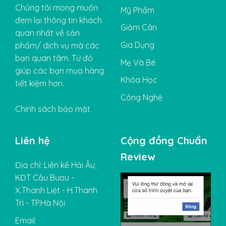
Chúng tôi mong muốn
Mỹ Phẩm
đem lại thông tin khách
Giảm Cân
quan nhất về sản
Gia Dụng
phẩm/ dịch vụ mà các
bạn quan tâm. Từ đó
Mẹ Và Bé
giúp các bạn mua hàng
Khóa Học
tiết kiệm hơn.
Công Nghệ
Chính sách bảo mật
Liên hệ
Cộng đồng Chuẩn
Review
Địa chỉ: Liền kề Hải Âu,
KĐT Cầu Bươu -
X.Thanh Liệt - H.Thanh
Trì - TP.Hà Nội
Email: