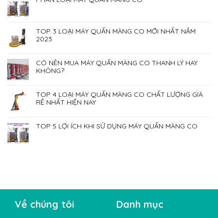
TOP 3 LOẠI MÁY QUẤN MÀNG CO MỚI NHẤT NĂM
2023
CÓ NÊN MUA MÁY QUẤN MÀNG CO THANH LÝ HAY
KHÔNG?
TOP 4 LOẠI MÁY QUẤN MÀNG CO CHẤT LƯỢNG GIÁ
RẺ NHẤT HIỆN NAY
TOP 5 LỢI ÍCH KHI SỬ DỤNG MÁY QUẤN MÀNG CO
Về chúng tôi
Danh mục