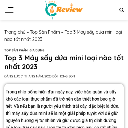
Trang chủ
–
Top Sản Phẩm
–
Top 3 Máy sấy dứa mini loại
nào tốt nhất 2023
TOP SẢN PHẨM
,
GIA DỤNG
Top 3 Máy sấy dứa mini loại nào tốt
nhất 2023
ĐĂNG LÚC
31 THÁNG NĂM, 2023
BỞI
HONG SON
Trong nhịp sống hiện đại ngày nay, việc bảo quản và sấy
khô các loại thực phẩm đã trở nên cần thiết hơn bao giờ
hết. Và nếu bạn là người yêu thích trái cây, đặc biệt là dứa,
thì máy sấy dứa mini sẽ là một giải pháp tuyệt vời để giữ
nguyên hương vị tự nhiên và giữ được giá trị dinh dưỡng
của loại trái cây này. Trên thị trường hiện nay, có rất nhiều