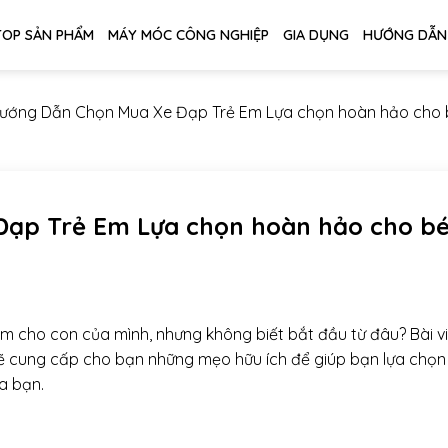
TOP SẢN PHẨM
MÁY MÓC CÔNG NGHIỆP
GIA DỤNG
HƯỚNG DẪN
ướng Dẫn Chọn Mua Xe Đạp Trẻ Em Lựa chọn hoàn hảo cho 
ạp Trẻ Em Lựa chọn hoàn hảo cho b
m cho con của mình, nhưng không biết bắt đầu từ đâu? Bài vi
 cung cấp cho bạn những mẹo hữu ích để giúp bạn lựa chọn
a bạn.