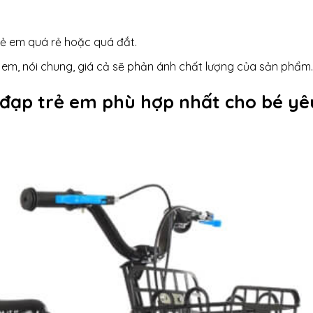
ẻ em quá rẻ hoặc quá đắt.
ẻ em, nói chung, giá cả sẽ phản ánh chất lượng của sản phẩm.
 đạp trẻ em phù hợp nhất cho bé yê