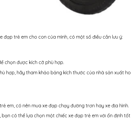
e đạp trẻ em cho con của mình, có một số điều cần lưu ý:
 để chọn được kích cỡ phù hợp.
hù hợp, hãy tham khảo bảng kích thước của nhà sản xuất h
rẻ em, có nên mua xe đạp chạy đường trơn hay xe địa hình.
 bạn có thể lựa chọn một chiếc xe đạp trẻ em với ổn định tốt