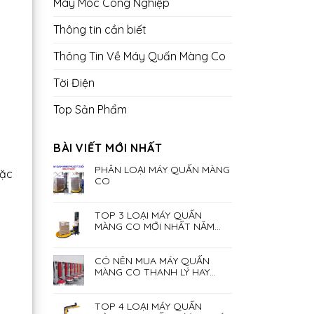
Máy Móc Công Nghiệp
Thông tin cần biết
Thông Tin Về Máy Quấn Màng Co
Tời Điện
Top Sản Phẩm
BÀI VIẾT MỚI NHẤT
PHÂN LOẠI MÁY QUẤN MÀNG
oặc
CO
TOP 3 LOẠI MÁY QUẤN
MÀNG CO MỚI NHẤT NĂM
2023
CÓ NÊN MUA MÁY QUẤN
MÀNG CO THANH LÝ HAY
KHÔNG?
TOP 4 LOẠI MÁY QUẤN