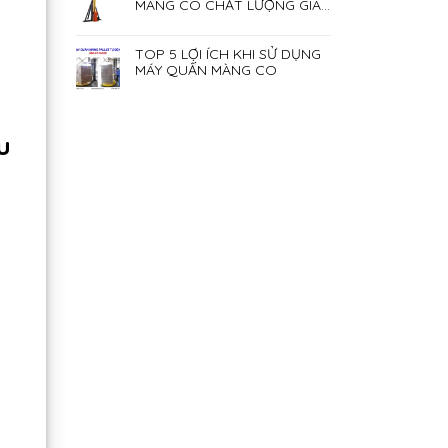
MÀNG CO CHẤT LƯỢNG GIÁ
RẺ NHẤT HIỆN NAY
TOP 5 LỢI ÍCH KHI SỬ DỤNG
MÁY QUẤN MÀNG CO
u