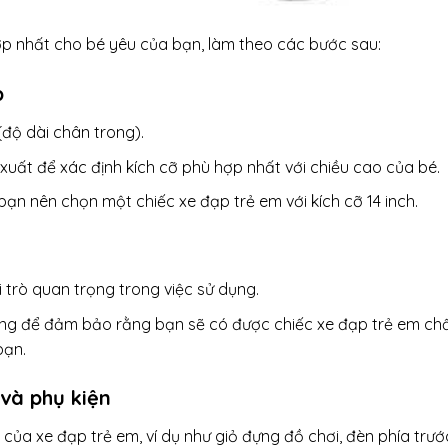
p nhất cho bé yêu của bạn, làm theo các bước sau:
p
độ dài chân trong).
xuất để xác định kích cỡ phù hợp nhất với chiều cao của bé.
bạn nên chọn một chiếc xe đạp trẻ em với kích cỡ 14 inch.
 trò quan trọng trong việc sử dụng.
iếng để đảm bảo rằng bạn sẽ có được chiếc xe đạp trẻ em ch
bạn.
 và phụ kiện
 của xe đạp trẻ em, ví dụ như giỏ đựng đồ chơi, đèn phía trướ