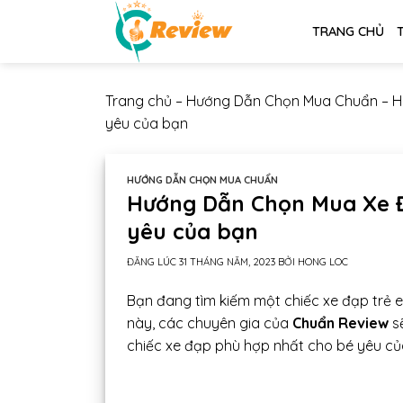
Chuyển
TRANG CHỦ
đến
nội
dung
Trang chủ
–
Hướng Dẫn Chọn Mua Chuẩn
–
H
yêu của bạn
HƯỚNG DẪN CHỌN MUA CHUẨN
Hướng Dẫn Chọn Mua Xe Đ
yêu của bạn
ĐĂNG LÚC
31 THÁNG NĂM, 2023
BỞI
HONG LOC
Bạn đang tìm kiếm một chiếc xe đạp trẻ e
này, các chuyên gia của
Chuẩn Review
sẽ
chiếc xe đạp phù hợp nhất cho bé yêu củ