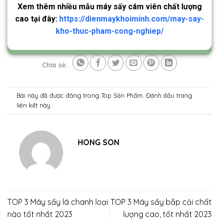
Xem thêm nhiều mẫu máy sấy cám viên chất lượng
cao tại đây:
https://dienmaykhoiminh.com/may-say-
kho-thuc-pham-cong-nghiep/
Chia sẻ:
Bài này đã được đăng trong
Top Sản Phẩm
. Đánh dấu trang
liên kết
này .
HONG SON
TOP 3 Máy sấy lá chanh loại
TOP 3 Máy sấy bắp cải chất
nào tốt nhất 2023
lượng cao, tốt nhất 2023