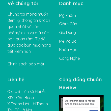
Về chúng tôi
Danh mục
Chúng tôi mong muốn
Mỹ Phẩm
đem lại thông tin khách
Giảm Cân
quan nhất về sản
Gia Dụng
phẩm/ dịch vụ mà các
bạn quan tâm. Từ đó
Mẹ Và Bé
giúp các bạn mua hàng
Khóa Học
tiết kiệm hơn.
Công Nghệ
Chính sách bảo mật
Liên hệ
Cộng đồng Chuẩn
Review
Địa chỉ: Liền kề Hải Âu,
KĐT Cầu Bươu -
X.Thanh Liệt - H.Thanh
Trì - TP.Hà Nội