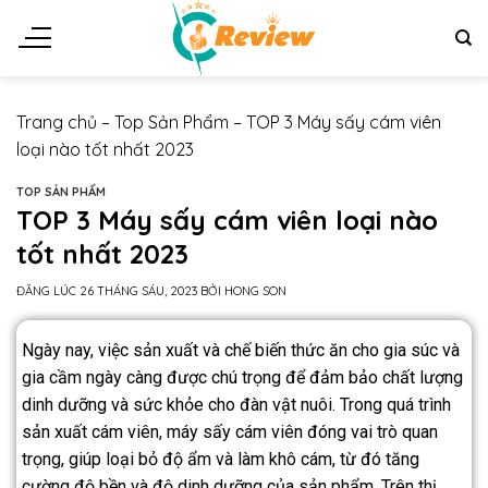
Trang chủ
–
Top Sản Phẩm
–
TOP 3 Máy sấy cám viên
loại nào tốt nhất 2023
TOP SẢN PHẨM
TOP 3 Máy sấy cám viên loại nào
tốt nhất 2023
ĐĂNG LÚC
26 THÁNG SÁU, 2023
BỞI
HONG SON
Ngày nay, việc sản xuất và chế biến thức ăn cho gia súc và
gia cầm ngày càng được chú trọng để đảm bảo chất lượng
dinh dưỡng và sức khỏe cho đàn vật nuôi. Trong quá trình
sản xuất cám viên, máy sấy cám viên đóng vai trò quan
trọng, giúp loại bỏ độ ẩm và làm khô cám, từ đó tăng
cường độ bền và độ dinh dưỡng của sản phẩm. Trên thị