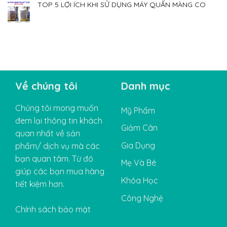
TOP 5 LỢI ÍCH KHI SỬ DỤNG MÁY QUẤN MÀNG CO
Về chúng tôi
Danh mục
Chúng tôi mong muốn
Mỹ Phẩm
đem lại thông tin khách
Giảm Cân
quan nhất về sản
Gia Dụng
phẩm/ dịch vụ mà các
bạn quan tâm. Từ đó
Mẹ Và Bé
giúp các bạn mua hàng
Khóa Học
tiết kiệm hơn.
Công Nghệ
Chính sách bảo mật