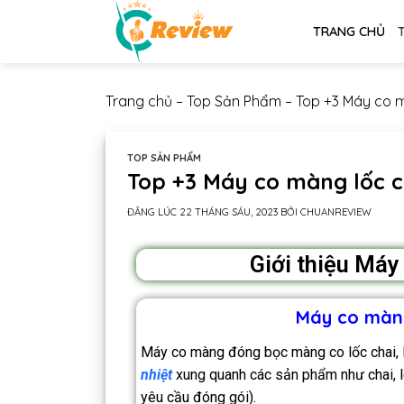
TRANG CHỦ
Trang chủ
–
Top Sản Phẩm
–
Top +3 Máy co m
TOP SẢN PHẨM
Top +3 Máy co màng lốc ch
ĐĂNG LÚC
22 THÁNG SÁU, 2023
BỞI
CHUANREVIEW
Giới thiệu Máy
Máy co màn
Máy co màng đóng bọc màng co lốc chai, l
nhiệt
xung quanh các sản phẩm như chai, lon
yêu cầu đóng gói).