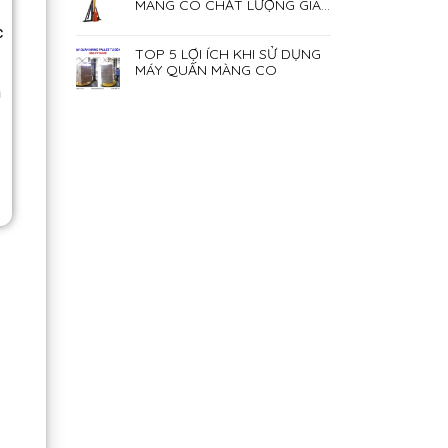
MÀNG CO CHẤT LƯỢNG GIÁ
RẺ NHẤT HIỆN NAY
c
TOP 5 LỢI ÍCH KHI SỬ DỤNG
MÁY QUẤN MÀNG CO
n