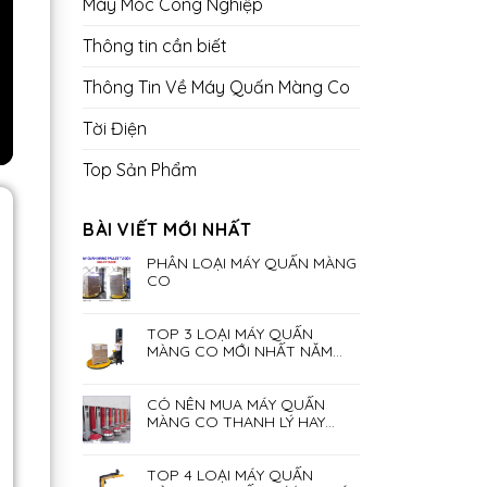
Máy Móc Công Nghiệp
Thông tin cần biết
Thông Tin Về Máy Quấn Màng Co
Tời Điện
Top Sản Phẩm
BÀI VIẾT MỚI NHẤT
PHÂN LOẠI MÁY QUẤN MÀNG
CO
TOP 3 LOẠI MÁY QUẤN
MÀNG CO MỚI NHẤT NĂM
2023
CÓ NÊN MUA MÁY QUẤN
MÀNG CO THANH LÝ HAY
KHÔNG?
TOP 4 LOẠI MÁY QUẤN