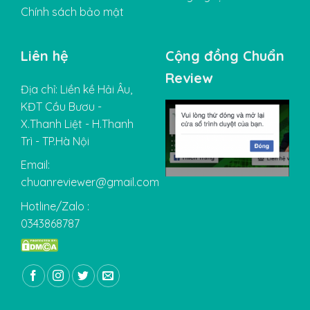
Chính sách bảo mật
Liên hệ
Cộng đồng Chuẩn
Review
Địa chỉ: Liền kề Hải Âu,
KĐT Cầu Bươu -
X.Thanh Liệt - H.Thanh
Trì - TP.Hà Nội
Email:
chuanreviewer@gmail.com
Hotline/Zalo :
0343868787