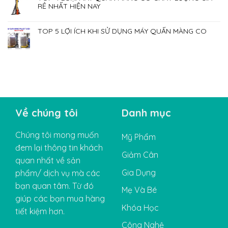
RẺ NHẤT HIỆN NAY
TOP 5 LỢI ÍCH KHI SỬ DỤNG MÁY QUẤN MÀNG CO
Về chúng tôi
Danh mục
Chúng tôi mong muốn
Mỹ Phẩm
đem lại thông tin khách
Giảm Cân
quan nhất về sản
Gia Dụng
phẩm/ dịch vụ mà các
bạn quan tâm. Từ đó
Mẹ Và Bé
giúp các bạn mua hàng
Khóa Học
tiết kiệm hơn.
Công Nghệ