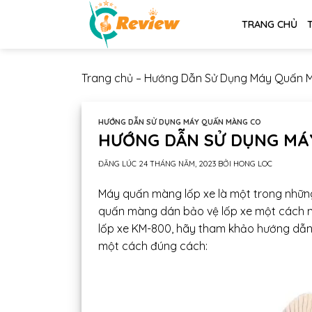
Chuyển
TRANG CHỦ
đến
nội
dung
Trang chủ
–
Hướng Dẫn Sử Dụng Máy Quấn 
HƯỚNG DẪN SỬ DỤNG MÁY QUẤN MÀNG CO
HƯỚNG DẪN SỬ DỤNG MÁ
ĐĂNG LÚC
24 THÁNG NĂM, 2023
BỞI
HONG LOC
Máy quấn màng lốp xe là một trong những
quấn màng dán bảo vệ lốp xe một cách 
lốp xe KM-800, hãy tham khảo hướng dẫn
một cách đúng cách: