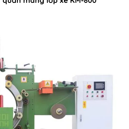
y quấn màng lốp xe KM-800