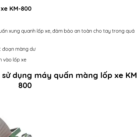
 xe KM-800
ấn xung quanh lốp xe, đảm bảo an toàn cho tay trong quá
ắt đoạn màng dư
 vào lốp xe
iệc sử dụng máy quấn màng lốp xe KM
800