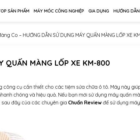
TOP SẢN PHẨM
MÁY MÓC CÔNG NGHIỆP
GIA DỤNG
HƯỚNG DẪN
Màng Co
–
HƯỚNG DẪN SỬ DỤNG MÁY QUẤN MÀNG LỐP XE K
Y QUẤN MÀNG LỐP XE KM-800
 công cụ cần thiết cho các tiệm sửa chữa ô tô. Máy này giú
nhanh chóng và hiệu quả. Nếu bạn mới sử dụng máy quấn m
 sau đây của các chuyên gia
Chuẩn Review
để sử dụng máy