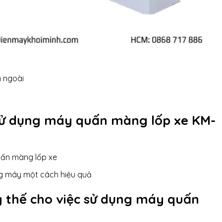
n ngoài
 sử dụng máy quấn màng lốp xe KM-
uấn màng lốp xe
ng máy một cách hiệu quả
y thế cho việc sử dụng máy quấn