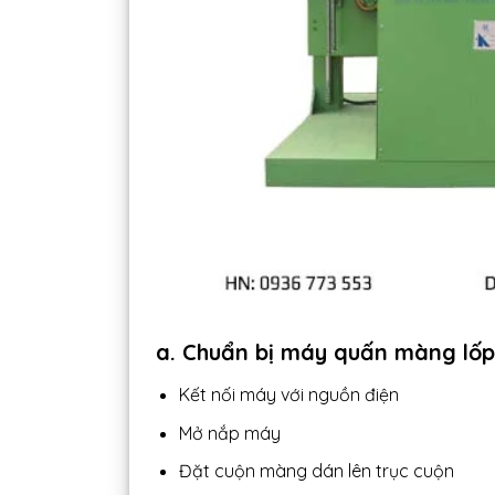
a. Chuẩn bị máy quấn màng lố
Kết nối máy với nguồn điện
Mở nắp máy
Đặt cuộn màng dán lên trục cuộn