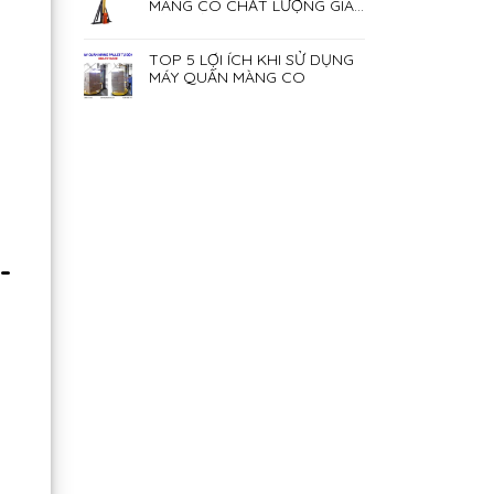
MÀNG CO CHẤT LƯỢNG GIÁ
RẺ NHẤT HIỆN NAY
TOP 5 LỢI ÍCH KHI SỬ DỤNG
MÁY QUẤN MÀNG CO
-