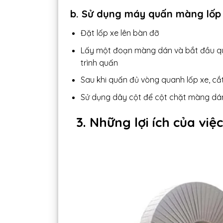
b. Sử dụng máy quấn màng lốp
Đặt lốp xe lên bàn đỡ
Lấy một đoạn màng dán và bắt đầu qu
trình quấn
Sau khi quấn đủ vòng quanh lốp xe, c
Sử dụng dây cột để cột chặt màng dán
3. Những lợi ích của v