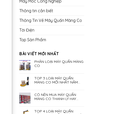
Máy Móc Công Nghiệp
Thông tin cần biết
Thông Tin Về Máy Quấn Màng Co
Tời Điện
Top Sản Phẩm
BÀI VIẾT MỚI NHẤT
PHÂN LOẠI MÁY QUẤN MÀNG
CO
TOP 3 LOẠI MÁY QUẤN
MÀNG CO MỚI NHẤT NĂM
2023
CÓ NÊN MUA MÁY QUẤN
MÀNG CO THANH LÝ HAY
KHÔNG?
TOP 4 LOẠI MÁY QUẤN