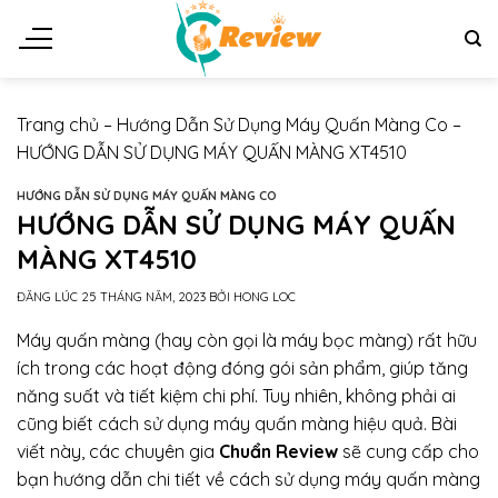
Chuyển
đến
nội
dung
Trang chủ
–
Hướng Dẫn Sử Dụng Máy Quấn Màng Co
–
HƯỚNG DẪN SỬ DỤNG MÁY QUẤN MÀNG XT4510
HƯỚNG DẪN SỬ DỤNG MÁY QUẤN MÀNG CO
HƯỚNG DẪN SỬ DỤNG MÁY QUẤN
MÀNG XT4510
ĐĂNG LÚC
25 THÁNG NĂM, 2023
BỞI
HONG LOC
Máy quấn màng (hay còn gọi là máy bọc màng) rất hữu
ích trong các hoạt động đóng gói sản phẩm, giúp tăng
năng suất và tiết kiệm chi phí. Tuy nhiên, không phải ai
cũng biết cách sử dụng máy quấn màng hiệu quả. Bài
viết này, các chuyên gia
Chuẩn Review
sẽ cung cấp cho
bạn hướng dẫn chi tiết về cách sử dụng máy quấn màng