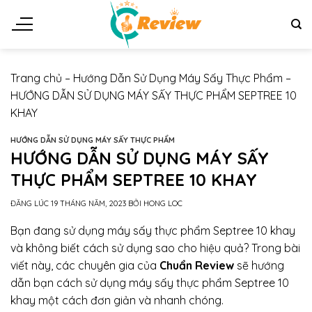
Chuyển
đến
nội
dung
Trang chủ
–
Hướng Dẫn Sử Dụng Máy Sấy Thực Phẩm
–
HƯỚNG DẪN SỬ DỤNG MÁY SẤY THỰC PHẨM SEPTREE 10
KHAY
HƯỚNG DẪN SỬ DỤNG MÁY SẤY THỰC PHẨM
HƯỚNG DẪN SỬ DỤNG MÁY SẤY
THỰC PHẨM SEPTREE 10 KHAY
ĐĂNG LÚC
19 THÁNG NĂM, 2023
BỞI
HONG LOC
Bạn đang sử dụng máy sấy thực phẩm Septree 10 khay
và không biết cách sử dụng sao cho hiệu quả? Trong bài
viết này, các chuyên gia của
Chuẩn Review
sẽ hướng
dẫn bạn cách sử dụng máy sấy thực phẩm Septree 10
khay một cách đơn giản và nhanh chóng.