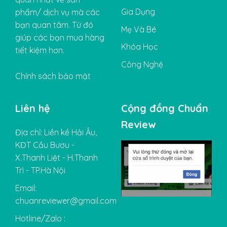
Gia Dụng
phẩm/ dịch vụ mà các
bạn quan tâm. Từ đó
Mẹ Và Bé
giúp các bạn mua hàng
Khóa Học
tiết kiệm hơn.
Công Nghệ
Chính sách bảo mật
Liên hệ
Cộng đồng Chuẩn
Review
Địa chỉ: Liền kề Hải Âu,
KĐT Cầu Bươu -
X.Thanh Liệt - H.Thanh
Trì - TP.Hà Nội
Email:
chuanreviewer@gmail.com
Hotline/Zalo :