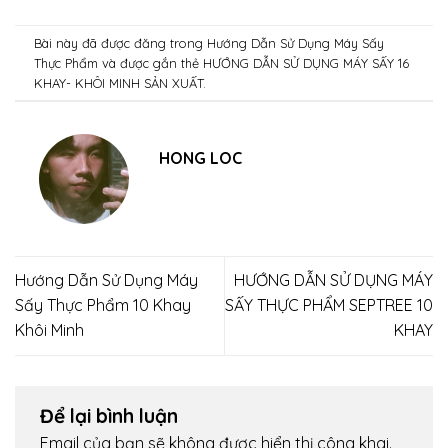
Bài này đã được đăng trong
Hướng Dẫn Sử Dụng Máy Sấy
Thực Phẩm
và được gắn thẻ
HƯỚNG DẪN SỬ DỤNG MÁY SẤY 16
KHAY- KHÔI MINH SẢN XUẤT
.
HONG LOC
Hướng Dẫn Sử Dụng Máy
HƯỚNG DẪN SỬ DỤNG MÁY
Sấy Thực Phẩm 10 Khay
SẤY THỰC PHẨM SEPTREE 10
Khôi Minh
KHAY
Để lại bình luận
Email của bạn sẽ không được hiển thị công khai.