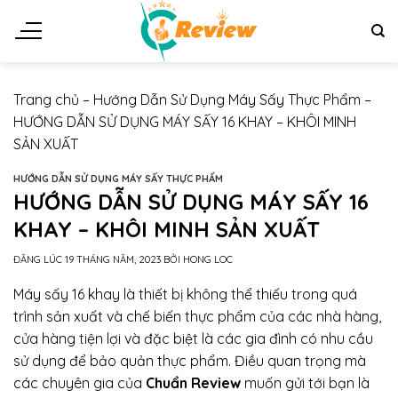
Chuyển
đến
nội
dung
Trang chủ
–
Hướng Dẫn Sử Dụng Máy Sấy Thực Phẩm
–
HƯỚNG DẪN SỬ DỤNG MÁY SẤY 16 KHAY – KHÔI MINH
SẢN XUẤT
HƯỚNG DẪN SỬ DỤNG MÁY SẤY THỰC PHẨM
HƯỚNG DẪN SỬ DỤNG MÁY SẤY 16
KHAY – KHÔI MINH SẢN XUẤT
ĐĂNG LÚC
19 THÁNG NĂM, 2023
BỞI
HONG LOC
Máy sấy 16 khay là thiết bị không thể thiếu trong quá
trình sản xuất và chế biến thực phẩm của các nhà hàng,
cửa hàng tiện lợi và đặc biệt là các gia đình có nhu cầu
sử dụng để bảo quản thực phẩm. Điều quan trọng mà
các chuyên gia của
Chuẩn Review
muốn gửi tới bạn là