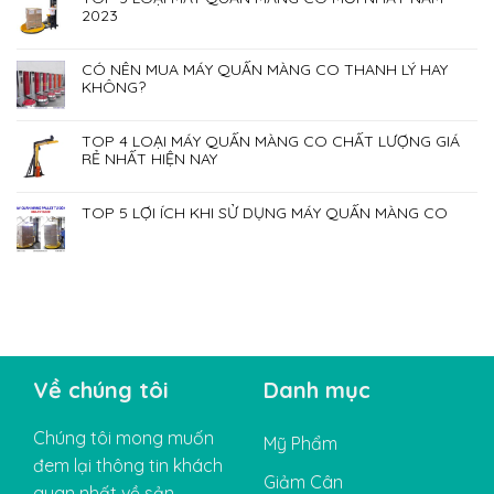
2023
CÓ NÊN MUA MÁY QUẤN MÀNG CO THANH LÝ HAY
KHÔNG?
TOP 4 LOẠI MÁY QUẤN MÀNG CO CHẤT LƯỢNG GIÁ
RẺ NHẤT HIỆN NAY
TOP 5 LỢI ÍCH KHI SỬ DỤNG MÁY QUẤN MÀNG CO
Về chúng tôi
Danh mục
Chúng tôi mong muốn
Mỹ Phẩm
đem lại thông tin khách
Giảm Cân
quan nhất về sản