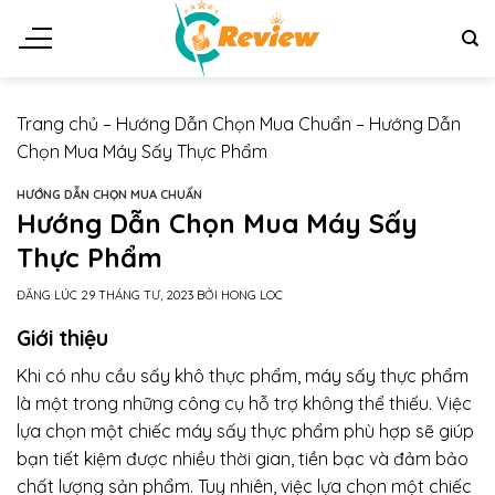
Chuyển
đến
nội
dung
Trang chủ
–
Hướng Dẫn Chọn Mua Chuẩn
–
Hướng Dẫn
Chọn Mua Máy Sấy Thực Phẩm
HƯỚNG DẪN CHỌN MUA CHUẨN
Hướng Dẫn Chọn Mua Máy Sấy
Thực Phẩm
ĐĂNG LÚC
29 THÁNG TƯ, 2023
BỞI
HONG LOC
Giới thiệu
Khi có nhu cầu sấy khô thực phẩm, máy sấy thực phẩm
là một trong những công cụ hỗ trợ không thể thiếu. Việc
lựa chọn một chiếc máy sấy thực phẩm phù hợp sẽ giúp
bạn tiết kiệm được nhiều thời gian, tiền bạc và đảm bảo
chất lượng sản phẩm. Tuy nhiên, việc lựa chọn một chiếc