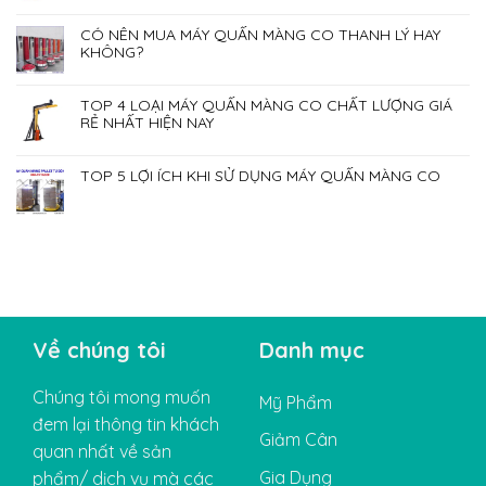
CÓ NÊN MUA MÁY QUẤN MÀNG CO THANH LÝ HAY
KHÔNG?
TOP 4 LOẠI MÁY QUẤN MÀNG CO CHẤT LƯỢNG GIÁ
RẺ NHẤT HIỆN NAY
TOP 5 LỢI ÍCH KHI SỬ DỤNG MÁY QUẤN MÀNG CO
Về chúng tôi
Danh mục
Chúng tôi mong muốn
Mỹ Phẩm
đem lại thông tin khách
Giảm Cân
quan nhất về sản
Gia Dụng
phẩm/ dịch vụ mà các