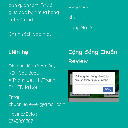
bạn quan tâm. Từ đó
Mẹ Và Bé
giúp các bạn mua hàng
Khóa Học
tiết kiệm hơn.
Công Nghệ
Chính sách bảo mật
Liên hệ
Cộng đồng Chuẩn
Review
Địa chỉ: Liền kề Hải Âu,
KĐT Cầu Bươu -
X.Thanh Liệt - H.Thanh
Trì - TP.Hà Nội
Email:
chuanreviewer@gmail.com
Hotline/Zalo :
0343868787