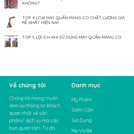
KHÔNG?
TOP 4 LOẠI MÁY QUẤN MÀNG CO CHẤT LƯỢNG GIÁ
RẺ NHẤT HIỆN NAY
TOP 5 LỢI ÍCH KHI SỬ DỤNG MÁY QUẤN MÀNG CO
Về chúng tôi
Danh mục
Chúng tôi mong muốn
Mỹ Phẩm
đem lại thông tin khách
Giảm Cân
quan nhất về sản
Gia Dụng
phẩm/ dịch vụ mà các
bạn quan tâm. Từ đó
Mẹ Và Bé