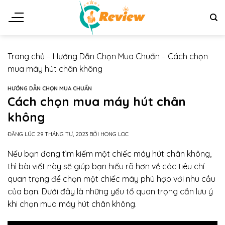
Chuyển
đến
nội
dung
Trang chủ
–
Hướng Dẫn Chọn Mua Chuẩn
–
Cách chọn
mua máy hút chân không
HƯỚNG DẪN CHỌN MUA CHUẨN
Cách chọn mua máy hút chân
không
ĐĂNG LÚC
29 THÁNG TƯ, 2023
BỞI
HONG LOC
Nếu bạn đang tìm kiếm một chiếc máy hút chân không,
thì bài viết này sẽ giúp bạn hiểu rõ hơn về các tiêu chí
quan trọng để chọn một chiếc máy phù hợp với nhu cầu
của bạn. Dưới đây là những yếu tố quan trọng cần lưu ý
khi chọn mua máy hút chân không.