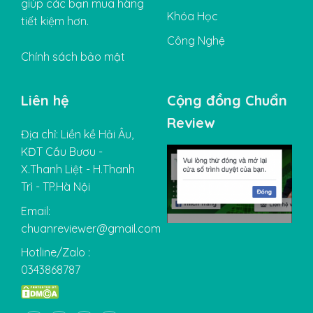
giúp các bạn mua hàng
Khóa Học
tiết kiệm hơn.
Công Nghệ
Chính sách bảo mật
Liên hệ
Cộng đồng Chuẩn
Review
Địa chỉ: Liền kề Hải Âu,
KĐT Cầu Bươu -
X.Thanh Liệt - H.Thanh
Trì - TP.Hà Nội
Email:
chuanreviewer@gmail.com
Hotline/Zalo :
0343868787