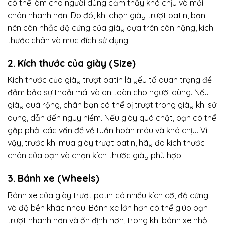
có thể làm cho người dùng cảm thấy khó chịu và mỏi
chân nhanh hơn. Do đó, khi chọn giày trượt patin, bạn
nên cân nhắc độ cứng của giày dựa trên cân nặng, kích
thước chân và mục đích sử dụng.
2. Kích thước của giày (Size)
Kích thước của giày trượt patin là yếu tố quan trọng để
đảm bảo sự thoải mái và an toàn cho người dùng. Nếu
giày quá rộng, chân bạn có thể bị trượt trong giày khi sử
dụng, dẫn đến nguy hiểm. Nếu giày quá chật, bạn có thể
gặp phải các vấn đề về tuần hoàn máu và khó chịu. Vì
vậy, trước khi mua giày trượt patin, hãy đo kích thước
chân của bạn và chọn kích thước giày phù hợp.
3. Bánh xe (Wheels)
Bánh xe của giày trượt patin có nhiều kích cỡ, độ cứng
và độ bền khác nhau. Bánh xe lớn hơn có thể giúp bạn
trượt nhanh hơn và ổn định hơn, trong khi bánh xe nhỏ