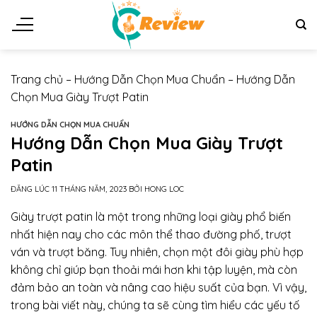
Chuyển
đến
nội
dung
Trang chủ
–
Hướng Dẫn Chọn Mua Chuẩn
–
Hướng Dẫn
Chọn Mua Giày Trượt Patin
HƯỚNG DẪN CHỌN MUA CHUẨN
Hướng Dẫn Chọn Mua Giày Trượt
Patin
ĐĂNG LÚC
11 THÁNG NĂM, 2023
BỞI
HONG LOC
Giày trượt patin là một trong những loại giày phổ biến
nhất hiện nay cho các môn thể thao đường phố, trượt
ván và trượt băng. Tuy nhiên, chọn một đôi giày phù hợp
không chỉ giúp bạn thoải mái hơn khi tập luyện, mà còn
đảm bảo an toàn và nâng cao hiệu suất của bạn. Vì vậy,
trong bài viết này, chúng ta sẽ cùng tìm hiểu các yếu tố