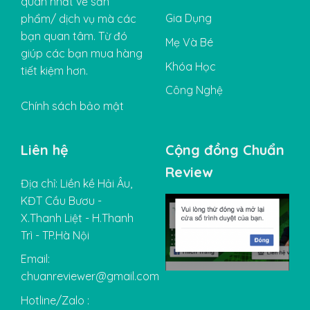
quan nhất về sản
Gia Dụng
phẩm/ dịch vụ mà các
bạn quan tâm. Từ đó
Mẹ Và Bé
giúp các bạn mua hàng
Khóa Học
tiết kiệm hơn.
Công Nghệ
Chính sách bảo mật
Liên hệ
Cộng đồng Chuẩn
Review
Địa chỉ: Liền kề Hải Âu,
KĐT Cầu Bươu -
X.Thanh Liệt - H.Thanh
Trì - TP.Hà Nội
Email:
chuanreviewer@gmail.com
Hotline/Zalo :