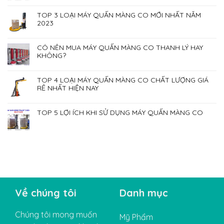
TOP 3 LOẠI MÁY QUẤN MÀNG CO MỚI NHẤT NĂM
2023
CÓ NÊN MUA MÁY QUẤN MÀNG CO THANH LÝ HAY
KHÔNG?
TOP 4 LOẠI MÁY QUẤN MÀNG CO CHẤT LƯỢNG GIÁ
RẺ NHẤT HIỆN NAY
TOP 5 LỢI ÍCH KHI SỬ DỤNG MÁY QUẤN MÀNG CO
Về chúng tôi
Danh mục
Chúng tôi mong muốn
Mỹ Phẩm