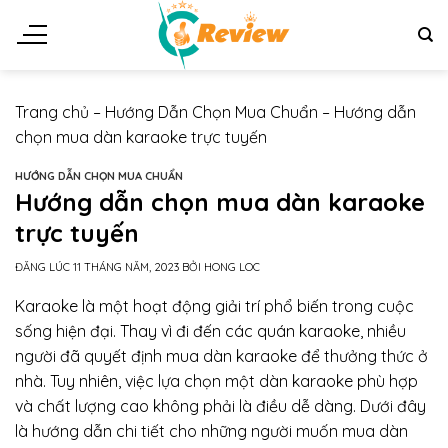
Chuyển
đến
nội
dung
Trang chủ
–
Hướng Dẫn Chọn Mua Chuẩn
–
Hướng dẫn
chọn mua dàn karaoke trực tuyến
HƯỚNG DẪN CHỌN MUA CHUẨN
Hướng dẫn chọn mua dàn karaoke
trực tuyến
ĐĂNG LÚC
11 THÁNG NĂM, 2023
BỞI
HONG LOC
Karaoke là một hoạt động giải trí phổ biến trong cuộc
sống hiện đại. Thay vì đi đến các quán karaoke, nhiều
người đã quyết định mua dàn karaoke để thưởng thức ở
nhà. Tuy nhiên, việc lựa chọn một dàn karaoke phù hợp
và chất lượng cao không phải là điều dễ dàng. Dưới đây
là hướng dẫn chi tiết cho những người muốn mua dàn