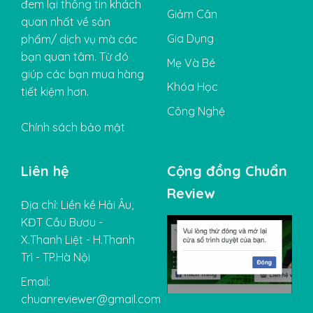
đem lại thông tin khách
Giảm Cân
quan nhất về sản
Gia Dụng
phẩm/ dịch vụ mà các
bạn quan tâm. Từ đó
Mẹ Và Bé
giúp các bạn mua hàng
Khóa Học
tiết kiệm hơn.
Công Nghệ
Chính sách bảo mật
Liên hệ
Cộng đồng Chuẩn
Review
Địa chỉ: Liền kề Hải Âu,
KĐT Cầu Bươu -
X.Thanh Liệt - H.Thanh
Trì - TP.Hà Nội
Email:
chuanreviewer@gmail.com