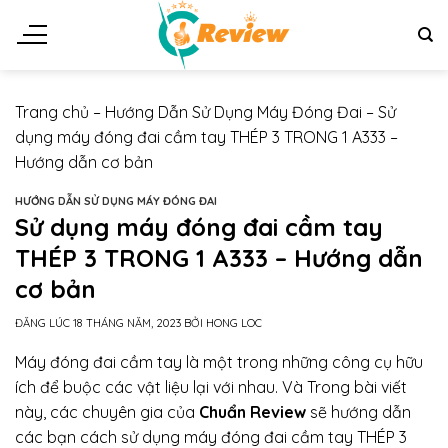
Chuyển
đến
nội
dung
Trang chủ
–
Hướng Dẫn Sử Dụng Máy Đóng Đai
–
Sử
dụng máy đóng đai cầm tay THÉP 3 TRONG 1 A333 –
Hướng dẫn cơ bản
HƯỚNG DẪN SỬ DỤNG MÁY ĐÓNG ĐAI
Sử dụng máy đóng đai cầm tay
THÉP 3 TRONG 1 A333 – Hướng dẫn
cơ bản
ĐĂNG LÚC
18 THÁNG NĂM, 2023
BỞI
HONG LOC
Máy đóng đai cầm tay là một trong những công cụ hữu
ích để buộc các vật liệu lại với nhau. Và Trong bài viết
này, các chuyên gia của
Chuẩn Review
sẽ hướng dẫn
các bạn cách sử dụng máy đóng đai cầm tay THÉP 3