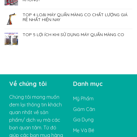
TOP 4 LOẠI MÁY QUẤN MÀNG CO CHẤT LƯỢNG GIÁ
RẺ NHẤT HIỆN NAY
TOP 5 LỢI ÍCH KHI SỬ DỤNG MÁY QUẤN MÀNG CO
Về chúng tôi
Danh mục
Chúng tôi mong muốn
Mỹ Phẩm
đem lại thông tin khách
Giảm Cân
quan nhất về sản
Gia Dụng
phẩm/ dịch vụ mà các
bạn quan tâm. Từ đó
Mẹ Và Bé
giúp các bạn mua hàng