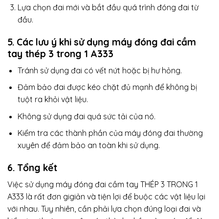
Lựa chọn đai mới và bắt đầu quá trình đóng đai từ
đầu.
5. Các lưu ý khi sử dụng
máy đóng đai
cầm
tay thép 3 trong 1 A333
Tránh sử dụng đai có vết nứt hoặc bị hư hỏng.
Đảm bảo đai được kéo chặt đủ mạnh để không bị
tuột ra khỏi vật liệu.
Không sử dụng đai quá sức tải của nó.
Kiểm tra các thành phần của máy đóng đai thường
xuyên để đảm bảo an toàn khi sử dụng.
6. Tổng kết
Việc sử dụng máy đóng đai cầm tay THÉP 3 TRONG 1
A333 là rất đơn gigiản và tiện lợi để buộc các vật liệu lại
với nhau. Tuy nhiên, cần phải lựa chọn đúng loại đai và