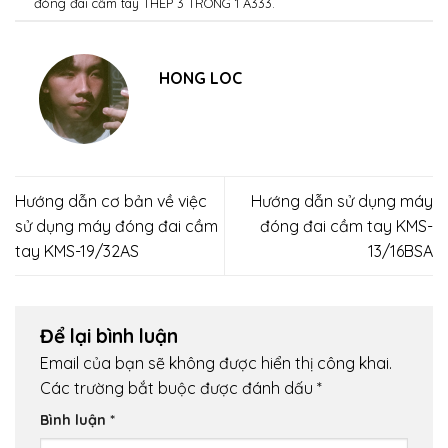
đóng đai cầm tay THÉP 3 TRONG 1 A333
.
HONG LOC
Hướng dẫn cơ bản về việc
Hướng dẫn sử dụng máy
sử dụng máy đóng đai cầm
đóng đai cầm tay KMS-
tay KMS-19/32AS
13/16BSA
Để lại bình luận
Email của bạn sẽ không được hiển thị công khai.
Các trường bắt buộc được đánh dấu
*
Bình luận
*