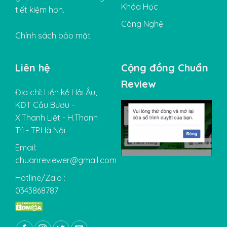
Khóa Học
tiết kiệm hơn.
Công Nghệ
Chính sách bảo mật
Liên hệ
Cộng đồng Chuẩn
Review
Địa chỉ: Liền kề Hải Âu,
KĐT Cầu Bươu -
X.Thanh Liệt - H.Thanh
Trì - TP.Hà Nội
Email:
chuanreviewer@gmail.com
Hotline/Zalo :
0343868787