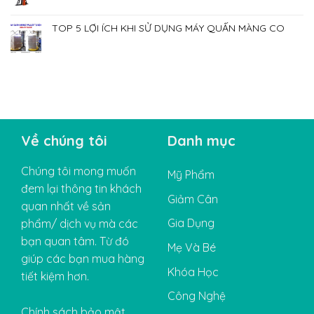
TOP 5 LỢI ÍCH KHI SỬ DỤNG MÁY QUẤN MÀNG CO
Về chúng tôi
Danh mục
Chúng tôi mong muốn
Mỹ Phẩm
đem lại thông tin khách
Giảm Cân
quan nhất về sản
Gia Dụng
phẩm/ dịch vụ mà các
bạn quan tâm. Từ đó
Mẹ Và Bé
giúp các bạn mua hàng
Khóa Học
tiết kiệm hơn.
Công Nghệ
Chính sách bảo mật