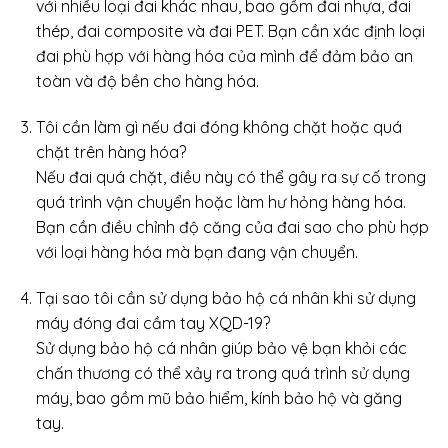
với nhiều loại đai khác nhau, bao gồm đai nhựa, đai
thép, đai composite và đai PET. Bạn cần xác định loại
đai phù hợp với hàng hóa của mình để đảm bảo an
toàn và độ bền cho hàng hóa.
Tôi cần làm gì nếu đai đóng không chặt hoặc quá
chặt trên hàng hóa?
Nếu đai quá chặt, điều này có thể gây ra sự cố trong
quá trình vận chuyển hoặc làm hư hỏng hàng hóa.
Bạn cần điều chỉnh độ căng của đai sao cho phù hợp
với loại hàng hóa mà bạn đang vận chuyển.
Tại sao tôi cần sử dụng bảo hộ cá nhân khi sử dụng
máy đóng đai cầm tay XQD-19?
Sử dụng bảo hộ cá nhân giúp bảo vệ bạn khỏi các
chấn thương có thể xảy ra trong quá trình sử dụng
máy, bao gồm mũ bảo hiểm, kính bảo hộ và găng
tay.