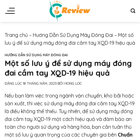
Chuyển
đến
nội
dung
Trang chủ
–
Hướng Dẫn Sử Dụng Máy Đóng Đai
–
Một số
lưu ý để sử dụng máy đóng đai cầm tay XQD-19 hiệu quả
HƯỚNG DẪN SỬ DỤNG MÁY ĐÓNG ĐAI
Một số lưu ý để sử dụng máy đóng
đai cầm tay XQD-19 hiệu quả
ĐĂNG LÚC
18 THÁNG NĂM, 2023
BỞI
HONG LOC
Nếu bạn làm việc trong ngành vận chuyển, kho bãi hoặc
sản xuất, thì việc sử dụng máy đóng đai cầm tay XQD-19
là điều không thể thiếu. Tuy nhiên, để sử dụng máy đóng
đai cầm tay XQD-19 một cách hiệu quả và đảm bảo an
toàn cho người sử dụng và hàng hóa, bạn cần tuân thủ
một số lưu ý quan trọng của các chuyên gia bên
Chuẩn