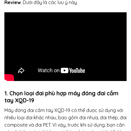
Review
. Dưới đây là các lưu ý này.
1. Chọn loại đai phù hợp
máy đóng đai
cầm
tay XQD-19
Máy đóng đai cầm tay XQD-19 có thể được sử dụng với
nhiều loại đai khác nhau, bao gồm đai nhựa, đai thép, đai
composite và đai PET. Vì vậy, trước khi sử dụng, bạn cần