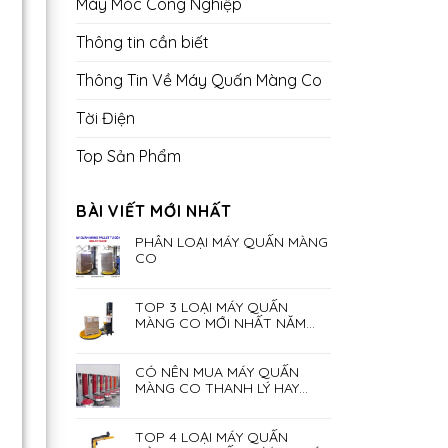
Máy Móc Công Nghiệp
Thông tin cần biết
Thông Tin Về Máy Quấn Màng Co
Tời Điện
Top Sản Phẩm
BÀI VIẾT MỚI NHẤT
PHÂN LOẠI MÁY QUẤN MÀNG
CO
TOP 3 LOẠI MÁY QUẤN
MÀNG CO MỚI NHẤT NĂM
2023
CÓ NÊN MUA MÁY QUẤN
MÀNG CO THANH LÝ HAY
KHÔNG?
TOP 4 LOẠI MÁY QUẤN