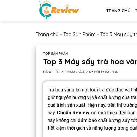
TRANG CHỦ
Trang chủ
–
Top Sản Phẩm
–
Top 3 Máy sấy t
TOP SẢN PHẨM
Top 3 Máy sấy trà hoa vàn
ĐĂNG LÚC
21 THÁNG SÁU, 2023
BỞI
HONG SON
Trà hoa vàng là một loại trà độc đáo và ti
giữ nguyên hương vị và chất lượng của trà 
quá trình sản xuất. Hiện nay, trên thị trườ
này,
Chuẩn Review
xin giới thiệu đến bạn
này không chỉ đảm bảo chất lượng sấy tốt 
tiết kiệm thời gian và năng lượng trong quá