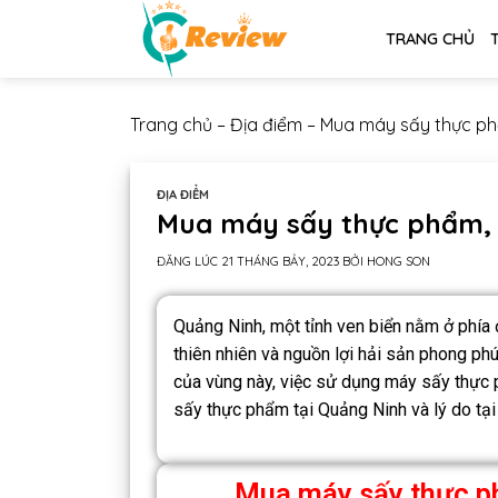
TRANG CHỦ
Trang chủ
–
Địa điểm
–
Mua máy sấy thực ph
ĐỊA ĐIỂM
Mua máy sấy thực phẩm, 
ĐĂNG LÚC
21 THÁNG BẢY, 2023
BỞI
HONG SON
Quảng Ninh, một tỉnh ven biển nằm ở phía 
thiên nhiên và nguồn lợi hải sản phong ph
của vùng này, việc sử dụng máy sấy thực p
sấy thực phẩm tại Quảng Ninh và lý do tạ
Mua máy sấy thực p