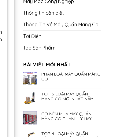
Máy Móc Công Nghiệp
Thông tin cần biết
Thông Tin Về Máy Quấn Màng Co
m
Tời Điện
m
c
Top Sản Phẩm
BÀI VIẾT MỚI NHẤT
PHÂN LOẠI MÁY QUẤN MÀNG
CO
TOP 3 LOẠI MÁY QUẤN
MÀNG CO MỚI NHẤT NĂM
2023
CÓ NÊN MUA MÁY QUẤN
MÀNG CO THANH LÝ HAY
KHÔNG?
TOP 4 LOẠI MÁY QUẤN