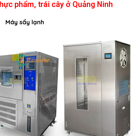
thực phẩm, trái cây ở
Quảng Ninh
Máy sấy lạnh