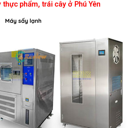
 thực phẩm, trái cây ở
Phú Yên
Máy sấy lạnh