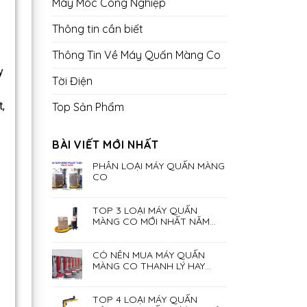
Máy Móc Công Nghiệp
Thông tin cần biết
Thông Tin Về Máy Quấn Màng Co
y
Tời Điện
,
Top Sản Phẩm
BÀI VIẾT MỚI NHẤT
PHÂN LOẠI MÁY QUẤN MÀNG
CO
TOP 3 LOẠI MÁY QUẤN
MÀNG CO MỚI NHẤT NĂM
2023
CÓ NÊN MUA MÁY QUẤN
MÀNG CO THANH LÝ HAY
KHÔNG?
TOP 4 LOẠI MÁY QUẤN