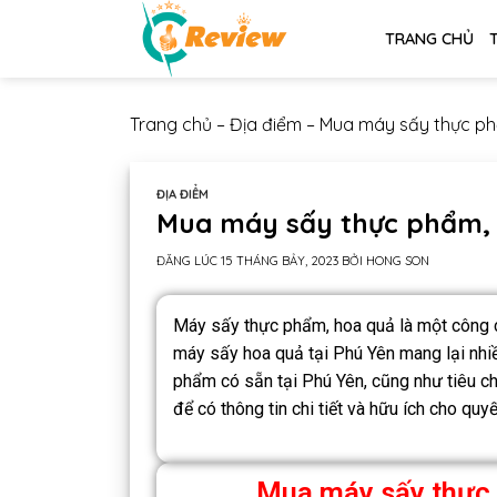
TRANG CHỦ
Trang chủ
–
Địa điểm
–
Mua máy sấy thực phẩ
ĐỊA ĐIỂM
Mua máy sấy thực phẩm, 
ĐĂNG LÚC
15 THÁNG BẢY, 2023
BỞI
HONG SON
Máy sấy thực phẩm, hoa quả là một công c
máy sấy hoa quả tại Phú Yên mang lại nhiều 
phẩm có sẵn tại Phú Yên, cũng như tiêu c
để có thông tin chi tiết và hữu ích cho qu
Mua máy sấy thực 