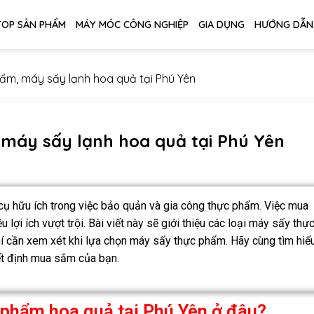
TOP SẢN PHẨM
MÁY MÓC CÔNG NGHIỆP
GIA DỤNG
HƯỚNG DẪN
m, máy sấy lạnh hoa quả tại Phú Yên
máy sấy lạnh hoa quả tại Phú Yên
ụ hữu ích trong việc bảo quản và gia công thực phẩm. Việc mua
lợi ích vượt trội. Bài viết này sẽ giới thiệu các loại máy sấy thự
hí cần xem xét khi lựa chọn máy sấy thực phẩm. Hãy cùng tìm hiể
yết định mua sắm của bạn.
phẩm hoa quả tại Phú Yên ở đâu?