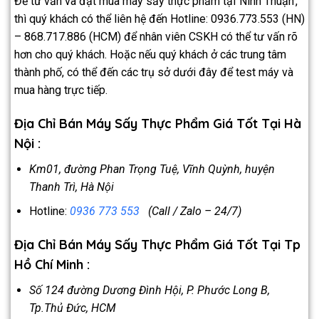
Để tư vấn và đặt mua máy sấy thực phẩm tại
Ninh Thuận
,
thì quý khách có thể liên hệ đến Hotline: 0936.773.553 (HN)
– 868.717.886 (HCM) để nhân viên CSKH có thể tư vấn rõ
hơn cho quý khách. Hoặc nếu quý khách ở các trung tâm
thành phố, có thể đến các trụ sở dưới đây để test máy và
mua hàng trực tiếp.
Địa Chỉ Bán Máy Sấy Thực Phẩm Giá Tốt Tại Hà
Nội :
Km01, đường Phan Trọng Tuệ, Vĩnh Quỳnh, huyện
Thanh Trì, Hà Nội
Hotline:
0936 773 553
(Call / Zalo – 24/7)
Địa Chỉ Bán Máy Sấy Thực Phẩm Giá Tốt Tại Tp
Hồ Chí Minh :
Số 124 đường Dương Đình Hội, P. Phước Long B,
Tp.Thủ Đức, HCM