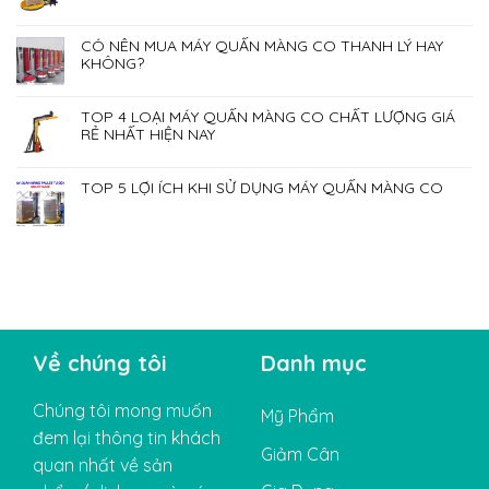
CÓ NÊN MUA MÁY QUẤN MÀNG CO THANH LÝ HAY
KHÔNG?
TOP 4 LOẠI MÁY QUẤN MÀNG CO CHẤT LƯỢNG GIÁ
RẺ NHẤT HIỆN NAY
TOP 5 LỢI ÍCH KHI SỬ DỤNG MÁY QUẤN MÀNG CO
Về chúng tôi
Danh mục
Chúng tôi mong muốn
Mỹ Phẩm
đem lại thông tin khách
Giảm Cân
quan nhất về sản