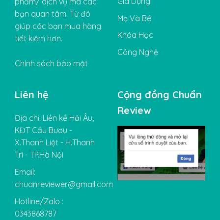
Gia Dụng
phẩm/ dịch vụ mà các
bạn quan tâm. Từ đó
Mẹ Và Bé
giúp các bạn mua hàng
Khóa Học
tiết kiệm hơn.
Công Nghệ
Chính sách bảo mật
Liên hệ
Cộng đồng Chuẩn
Review
Địa chỉ: Liền kề Hải Âu,
KĐT Cầu Bươu -
X.Thanh Liệt - H.Thanh
Trì - TP.Hà Nội
Email:
chuanreviewer@gmail.com
Hotline/Zalo :
0343868787