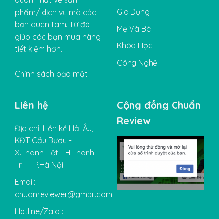
quan nhất về sản
Gia Dụng
phẩm/ dịch vụ mà các
bạn quan tâm. Từ đó
Mẹ Và Bé
giúp các bạn mua hàng
Khóa Học
tiết kiệm hơn.
Công Nghệ
Chính sách bảo mật
Liên hệ
Cộng đồng Chuẩn
Review
Địa chỉ: Liền kề Hải Âu,
KĐT Cầu Bươu -
X.Thanh Liệt - H.Thanh
Trì - TP.Hà Nội
Email:
chuanreviewer@gmail.com
Hotline/Zalo :