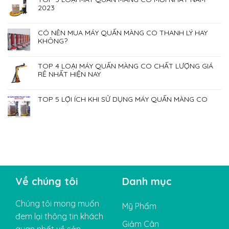
2023
CÓ NÊN MUA MÁY QUẤN MÀNG CO THANH LÝ HAY
KHÔNG?
TOP 4 LOẠI MÁY QUẤN MÀNG CO CHẤT LƯỢNG GIÁ
RẺ NHẤT HIỆN NAY
TOP 5 LỢI ÍCH KHI SỬ DỤNG MÁY QUẤN MÀNG CO
Về chúng tôi
Danh mục
Chúng tôi mong muốn
Mỹ Phẩm
đem lại thông tin khách
Giảm Cân