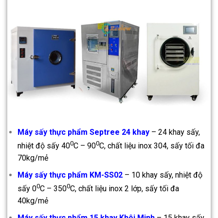
Máy sấy thực phẩm Septree 24 khay
– 24 khay sấy,
0
0
nhiệt độ sấy 40
C – 90
C, chất liệu inox 304, sấy tối đa
70kg/mẻ
Máy sấy thực phẩm KM-SS02
– 10 khay sấy, nhiệt độ
0
0
sấy 0
C – 350
C, chất liệu inox 2 lớp, sấy tối đa
40kg/mẻ
Máy sấy thực phẩm 15 khay Khôi Minh
– 15 khay sấy,