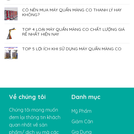
CÓ NÊN MUA MÁY QUẤN MÀNG CO THANH LÝ HAY
KHÔNG?
TOP 4 LOẠI MÁY QUẤN MÀNG CO CHẤT LƯỢNG GIÁ
RẺ NHẤT HIỆN NAY
TOP 5 LỢI ÍCH KHI SỬ DỤNG MÁY QUẤN MÀNG CO
Về chúng tôi
Danh mục
Chúng tôi mong muốn
Mỹ Phẩm
đem lại thông tin khách
Giảm Cân
quan nhất về sản
Gia Dụng
phẩm/ dịch vụ mà các