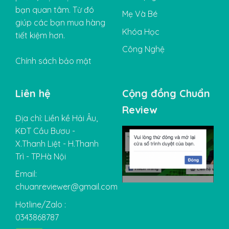
bạn quan tâm. Từ đó
Mẹ Và Bé
giúp các bạn mua hàng
Khóa Học
tiết kiệm hơn.
Công Nghệ
Chính sách bảo mật
Liên hệ
Cộng đồng Chuẩn
Review
Địa chỉ: Liền kề Hải Âu,
KĐT Cầu Bươu -
X.Thanh Liệt - H.Thanh
Trì - TP.Hà Nội
Email:
chuanreviewer@gmail.com
Hotline/Zalo :
0343868787