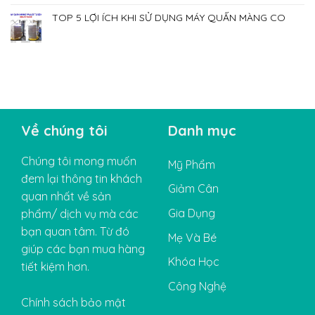
TOP 5 LỢI ÍCH KHI SỬ DỤNG MÁY QUẤN MÀNG CO
Về chúng tôi
Danh mục
Chúng tôi mong muốn
Mỹ Phẩm
đem lại thông tin khách
Giảm Cân
quan nhất về sản
Gia Dụng
phẩm/ dịch vụ mà các
bạn quan tâm. Từ đó
Mẹ Và Bé
giúp các bạn mua hàng
Khóa Học
tiết kiệm hơn.
Công Nghệ
Chính sách bảo mật