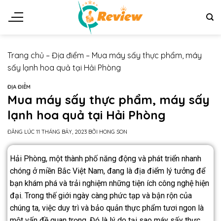
Trang chủ
–
Địa điểm
–
Mua máy sấy thực phẩm, máy
sấy lạnh hoa quả tại Hải Phòng
ĐỊA ĐIỂM
Mua máy sấy thực phẩm, máy sấy
lạnh hoa quả tại Hải Phòng
ĐĂNG LÚC
11 THÁNG BẢY, 2023
BỞI
HONG SON
Hải Phòng, một thành phố năng động và phát triển nhanh
chóng ở miền Bắc Việt Nam, đang là địa điểm lý tưởng để
bạn khám phá và trải nghiệm những tiện ích công nghệ hiện
đại. Trong thế giới ngày càng phức tạp và bận rộn của
chúng ta, việc duy trì và bảo quản thực phẩm tươi ngon là
một vấn đề quan trọng. Đó là lý do tại sao máy sấy thực