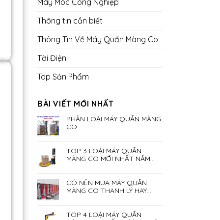
Máy Móc Công Nghiệp
Thông tin cần biết
Thông Tin Về Máy Quấn Màng Co
Tời Điện
Top Sản Phẩm
BÀI VIẾT MỚI NHẤT
PHÂN LOẠI MÁY QUẤN MÀNG
CO
TOP 3 LOẠI MÁY QUẤN
MÀNG CO MỚI NHẤT NĂM
2023
CÓ NÊN MUA MÁY QUẤN
MÀNG CO THANH LÝ HAY
KHÔNG?
TOP 4 LOẠI MÁY QUẤN