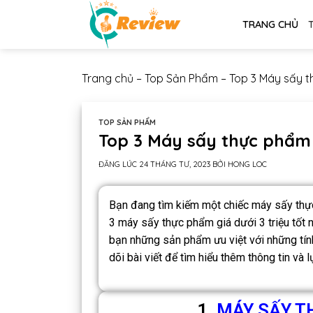
TRANG CHỦ
Trang chủ
–
Top Sản Phẩm
–
Top 3 Máy sấy th
TOP SẢN PHẨM
Top 3 Máy sấy thực phẩm g
ĐĂNG LÚC
24 THÁNG TƯ, 2023
BỞI
HONG LOC
Bạn đang tìm kiếm một chiếc máy sấy thự
3 máy sấy thực phẩm giá dưới 3 triệu tốt n
bạn những sản phẩm ưu việt với những tính
dõi bài viết để tìm hiểu thêm thông tin và
1.
MÁY SẤY T