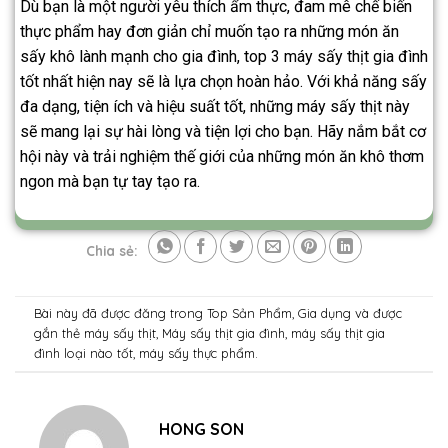
Dù bạn là một người yêu thích ẩm thực, đam mê chế biến
thực phẩm hay đơn giản chỉ muốn tạo ra những món ăn
sấy khô lành mạnh cho gia đình, top 3 máy sấy thịt gia đình
tốt nhất hiện nay sẽ là lựa chọn hoàn hảo. Với khả năng sấy
đa dạng, tiện ích và hiệu suất tốt, những máy sấy thịt này
sẽ mang lại sự hài lòng và tiện lợi cho bạn. Hãy nắm bắt cơ
hội này và trải nghiệm thế giới của những món ăn khô thơm
ngon mà bạn tự tay tạo ra.
Chia sẻ:
Bài này đã được đăng trong
Top Sản Phẩm
,
Gia dụng
và được
gắn thẻ
máy sấy thịt
,
Máy sấy thịt gia đình
,
máy sấy thịt gia
đình loại nào tốt
,
máy sấy thực phẩm
.
HONG SON