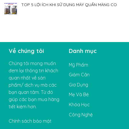
TOP 5 LỢI ÍCH KHI SỬ DỤNG MÁY QUẤN MÀNG CO
Về chúng tôi
Danh mục
Chúng tôi mong muốn
Mỹ Phẩm
đem lại thông tin khách
Giảm Cân
quan nhất về sản
Gia Dụng
phẩm/ dịch vụ mà các
bạn quan tâm. Từ đó
Mẹ Và Bé
giúp các bạn mua hàng
Khóa Học
tiết kiệm hơn.
Công Nghệ
Chính sách bảo mật