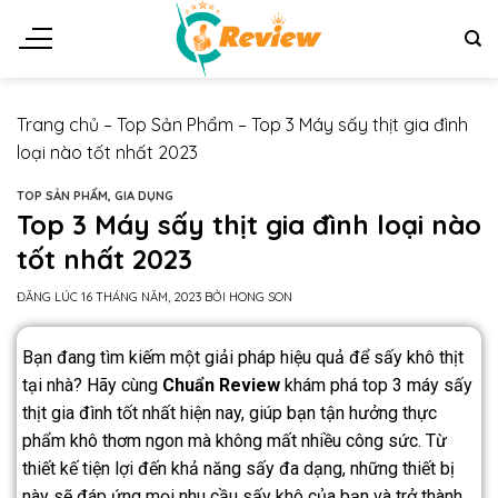
Trang chủ
–
Top Sản Phẩm
–
Top 3 Máy sấy thịt gia đình
loại nào tốt nhất 2023
TOP SẢN PHẨM
,
GIA DỤNG
Top 3 Máy sấy thịt gia đình loại nào
tốt nhất 2023
ĐĂNG LÚC
16 THÁNG NĂM, 2023
BỞI
HONG SON
Bạn đang tìm kiếm một giải pháp hiệu quả để sấy khô thịt
tại nhà? Hãy cùng
Chuẩn Review
khám phá top 3 máy sấy
thịt gia đình tốt nhất hiện nay, giúp bạn tận hưởng thực
phẩm khô thơm ngon mà không mất nhiều công sức. Từ
thiết kế tiện lợi đến khả năng sấy đa dạng, những thiết bị
này sẽ đáp ứng mọi nhu cầu sấy khô của bạn và trở thành