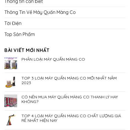
Thông tin cần biết
Thông Tin Về Máy Quấn Màng Co
Tời Điện
Top Sản Phẩm
BÀI VIẾT MỚI NHẤT
PHÂN LOẠI MÁY QUẤN MÀNG CO
TOP 3 LOẠI MÁY QUẤN MÀNG CO MỚI NHẤT NĂM
2023
CÓ NÊN MUA MÁY QUẤN MÀNG CO THANH LÝ HAY
KHÔNG?
TOP 4 LOẠI MÁY QUẤN MÀNG CO CHẤT LƯỢNG GIÁ
RẺ NHẤT HIỆN NAY