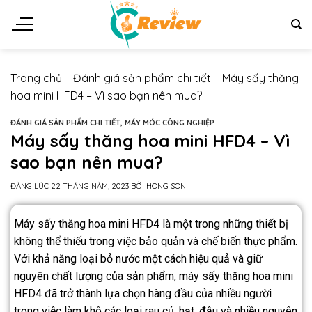
Trang chủ
–
Đánh giá sản phẩm chi tiết
–
Máy sấy thăng
hoa mini HFD4 – Vì sao bạn nên mua?
ĐÁNH GIÁ SẢN PHẨM CHI TIẾT
,
MÁY MÓC CÔNG NGHIỆP
Máy sấy thăng hoa mini HFD4 – Vì
sao bạn nên mua?
ĐĂNG LÚC
22 THÁNG NĂM, 2023
BỞI
HONG SON
Máy sấy thăng hoa mini HFD4 là một trong những thiết bị
không thể thiếu trong việc bảo quản và chế biến thực phẩm.
Với khả năng loại bỏ nước một cách hiệu quả và giữ
nguyên chất lượng của sản phẩm, máy sấy thăng hoa mini
HFD4 đã trở thành lựa chọn hàng đầu của nhiều người
trong việc làm khô các loại rau củ, hạt, đậu và nhiều nguyên