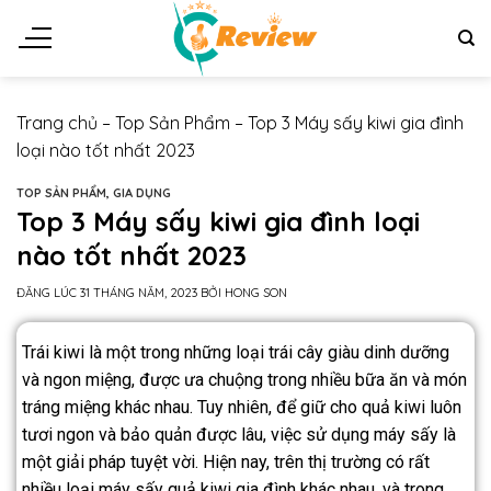
Trang chủ
–
Top Sản Phẩm
–
Top 3 Máy sấy kiwi gia đình
loại nào tốt nhất 2023
TOP SẢN PHẨM
,
GIA DỤNG
Top 3 Máy sấy kiwi gia đình loại
nào tốt nhất 2023
ĐĂNG LÚC
31 THÁNG NĂM, 2023
BỞI
HONG SON
Trái kiwi là một trong những loại trái cây giàu dinh dưỡng
và ngon miệng, được ưa chuộng trong nhiều bữa ăn và món
tráng miệng khác nhau. Tuy nhiên, để giữ cho quả kiwi luôn
tươi ngon và bảo quản được lâu, việc sử dụng máy sấy là
một giải pháp tuyệt vời. Hiện nay, trên thị trường có rất
nhiều loại máy sấy quả kiwi gia đình khác nhau, và trong