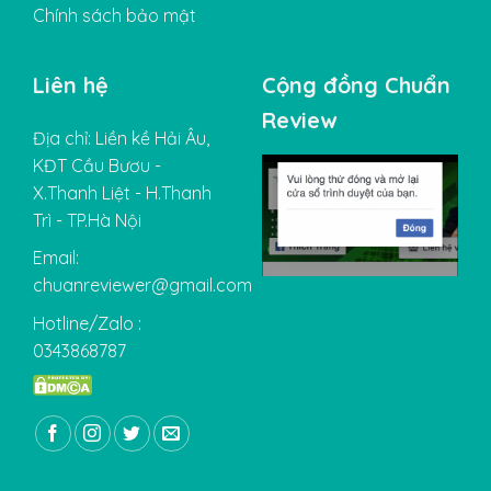
Chính sách bảo mật
Liên hệ
Cộng đồng Chuẩn
Review
Địa chỉ: Liền kề Hải Âu,
KĐT Cầu Bươu -
X.Thanh Liệt - H.Thanh
Trì - TP.Hà Nội
Email:
chuanreviewer@gmail.com
Hotline/Zalo :
0343868787