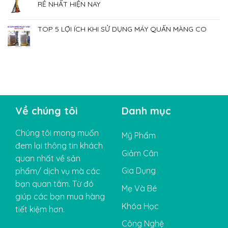
RẺ NHẤT HIỆN NAY
TOP 5 LỢI ÍCH KHI SỬ DỤNG MÁY QUẤN MÀNG CO
Về chúng tôi
Danh mục
Chúng tôi mong muốn
Mỹ Phẩm
đem lại thông tin khách
Giảm Cân
quan nhất về sản
Gia Dụng
phẩm/ dịch vụ mà các
bạn quan tâm. Từ đó
Mẹ Và Bé
giúp các bạn mua hàng
Khóa Học
tiết kiệm hơn.
Công Nghệ