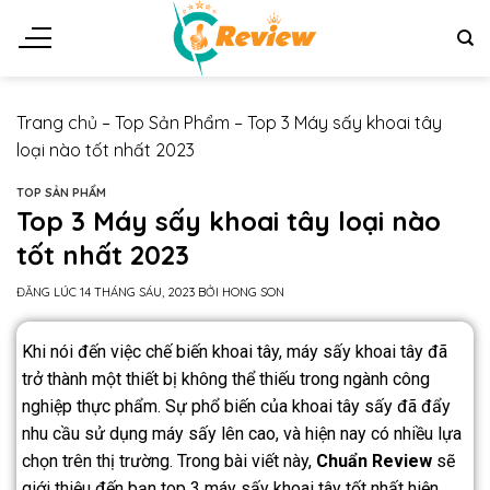
Trang chủ
–
Top Sản Phẩm
–
Top 3 Máy sấy khoai tây
loại nào tốt nhất 2023
TOP SẢN PHẨM
Top 3 Máy sấy khoai tây loại nào
tốt nhất 2023
ĐĂNG LÚC
14 THÁNG SÁU, 2023
BỞI
HONG SON
Khi nói đến việc chế biến khoai tây, máy sấy khoai tây đã
trở thành một thiết bị không thể thiếu trong ngành công
nghiệp thực phẩm. Sự phổ biến của khoai tây sấy đã đẩy
nhu cầu sử dụng máy sấy lên cao, và hiện nay có nhiều lựa
chọn trên thị trường. Trong bài viết này,
Chuẩn Review
sẽ
giới thiệu đến bạn top 3 máy sấy khoai tây tốt nhất hiện