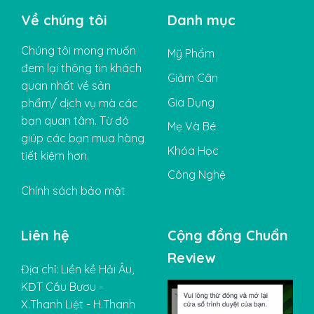
Về chúng tôi
Danh mục
Chúng tôi mong muốn
Mỹ Phẩm
đem lại thông tin khách
Giảm Cân
quan nhất về sản
Gia Dụng
phẩm/ dịch vụ mà các
bạn quan tâm. Từ đó
Mẹ Và Bé
giúp các bạn mua hàng
Khóa Học
tiết kiệm hơn.
Công Nghệ
Chính sách bảo mật
Liên hệ
Cộng đồng Chuẩn
Review
Địa chỉ: Liền kề Hải Âu,
KĐT Cầu Bươu -
X.Thanh Liệt - H.Thanh