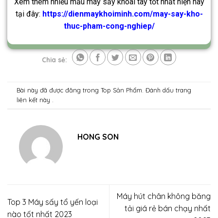
Xem thêm nhiều mẫu máy sấy khoai tây tốt nhất hiện nay
tại đây:
https://dienmaykhoiminh.com/may-say-kho-
thuc-pham-cong-nghiep/
Chia sẻ:
Bài này đã được đăng trong
Top Sản Phẩm
. Đánh dấu trang
liên kết
này .
HONG SON
Máy hút chân không băng
Top 3 Máy sấy tổ yến loại
tải giá rẻ bán chạy nhất
nào tốt nhất 2023