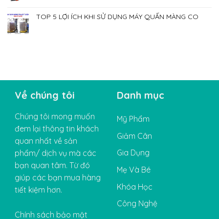
TOP 5 LỢI ÍCH KHI SỬ DỤNG MÁY QUẤN MÀNG CO
Về chúng tôi
Danh mục
Chúng tôi mong muốn
Mỹ Phẩm
đem lại thông tin khách
Giảm Cân
quan nhất về sản
Gia Dụng
phẩm/ dịch vụ mà các
bạn quan tâm. Từ đó
Mẹ Và Bé
giúp các bạn mua hàng
Khóa Học
tiết kiệm hơn.
Công Nghệ
Chính sách bảo mật