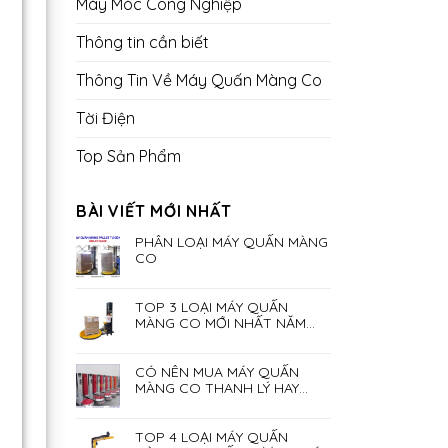
Máy Móc Công Nghiệp
Thông tin cần biết
Thông Tin Về Máy Quấn Màng Co
Tời Điện
Top Sản Phẩm
BÀI VIẾT MỚI NHẤT
PHÂN LOẠI MÁY QUẤN MÀNG
CO
TOP 3 LOẠI MÁY QUẤN
MÀNG CO MỚI NHẤT NĂM
2023
CÓ NÊN MUA MÁY QUẤN
MÀNG CO THANH LÝ HAY
KHÔNG?
TOP 4 LOẠI MÁY QUẤN