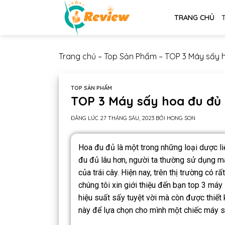
TRANG CHỦ
Trang chủ
–
Top Sản Phẩm
–
TOP 3 Máy sấy h
TOP SẢN PHẨM
TOP 3 Máy sấy hoa đu đủ 
ĐĂNG LÚC
27 THÁNG SÁU, 2023
BỞI
HONG SON
Hoa đu đủ là một trong những loại dược li
đu đủ lâu hơn, người ta thường sử dụng m
của trái cây. Hiện nay, trên thị trường có 
chúng tôi xin giới thiệu đến bạn top 3 máy
hiệu suất sấy tuyệt vời mà còn được thiết 
này để lựa chọn cho mình một chiếc máy s