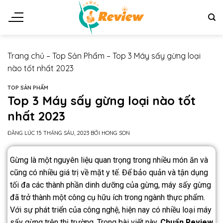
Trang chủ
–
Top Sản Phẩm
–
Top 3 Máy sấy gừng loại
nào tốt nhất 2023
TOP SẢN PHẨM
Top 3 Máy sấy gừng loại nào tốt
nhất 2023
ĐĂNG LÚC
15 THÁNG SÁU, 2023
BỞI
HONG SON
Gừng là một nguyên liệu quan trọng trong nhiều món ăn và
cũng có nhiều giá trị về mặt y tế. Để bảo quản và tận dụng
tối đa các thành phần dinh dưỡng của gừng, máy sấy gừng
đã trở thành một công cụ hữu ích trong ngành thực phẩm.
Với sự phát triển của công nghệ, hiện nay có nhiều loại máy
sấy gừng trên thị trường. Trong bài viết này,
Chuẩn Review