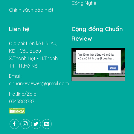
Công Nghệ
Chính sách bảo mật
Liên hệ
Cộng đồng Chuẩn
Review
Địa chỉ: Liền kề Hải Âu,
KĐT Cầu Bươu -
X.Thanh Liệt - H.Thanh
Trì - TP.Hà Nội
Email:
chuanreviewer@gmail.com
Hotline/Zalo :
0343868787