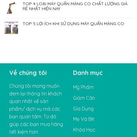
TOP 4 LOẠI MÁY QUẤN MÀNG CO CHẤT LƯỢNG GIÁ
RẺ NHẤT HIỆN NAY
TOP 5 LỢI ÍCH KHI SỬ DỤNG MÁY QUẤN MÀNG CO
Về chúng tôi
Danh mục
Chúng tôi mong muốn
Mỹ Phẩm
đem lại thông tin khách
Giảm Cân
quan nhất về sản
Gia Dụng
phẩm/ dịch vụ mà các
bạn quan tâm. Từ đó
Mẹ Và Bé
giúp các bạn mua hàng
Khóa Học
tiết kiệm hơn.