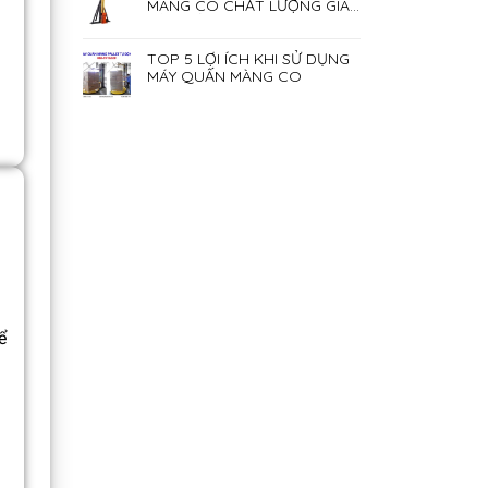
MÀNG CO CHẤT LƯỢNG GIÁ
RẺ NHẤT HIỆN NAY
TOP 5 LỢI ÍCH KHI SỬ DỤNG
MÁY QUẤN MÀNG CO
ể