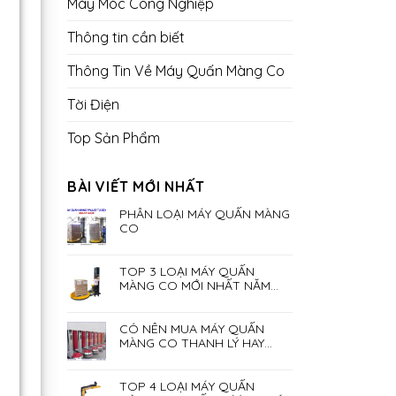
Máy Móc Công Nghiệp
Thông tin cần biết
Thông Tin Về Máy Quấn Màng Co
Tời Điện
Top Sản Phẩm
BÀI VIẾT MỚI NHẤT
PHÂN LOẠI MÁY QUẤN MÀNG
CO
TOP 3 LOẠI MÁY QUẤN
MÀNG CO MỚI NHẤT NĂM
2023
CÓ NÊN MUA MÁY QUẤN
MÀNG CO THANH LÝ HAY
KHÔNG?
TOP 4 LOẠI MÁY QUẤN