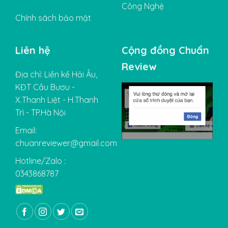
Công Nghệ
Chính sách bảo mật
Liên hệ
Cộng đồng Chuẩn
Review
Địa chỉ: Liền kề Hải Âu,
KĐT Cầu Bươu -
X.Thanh Liệt - H.Thanh
Trì - TP.Hà Nội
Email:
chuanreviewer@gmail.com
Hotline/Zalo :
0343868787