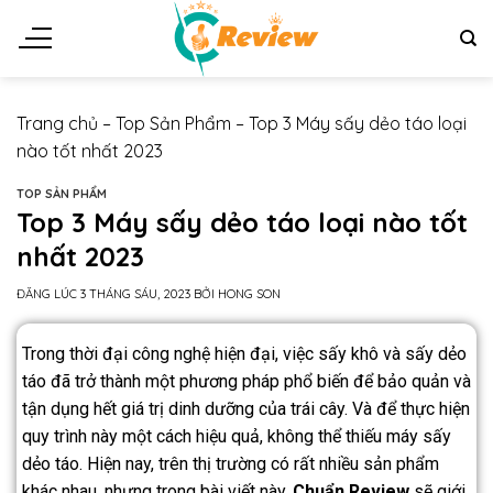
Trang chủ
–
Top Sản Phẩm
–
Top 3 Máy sấy dẻo táo loại
nào tốt nhất 2023
TOP SẢN PHẨM
Top 3 Máy sấy dẻo táo loại nào tốt
nhất 2023
ĐĂNG LÚC
3 THÁNG SÁU, 2023
BỞI
HONG SON
Trong thời đại công nghệ hiện đại, việc sấy khô và sấy dẻo
táo đã trở thành một phương pháp phổ biến để bảo quản và
tận dụng hết giá trị dinh dưỡng của trái cây. Và để thực hiện
quy trình này một cách hiệu quả, không thể thiếu máy sấy
dẻo táo. Hiện nay, trên thị trường có rất nhiều sản phẩm
khác nhau, nhưng trong bài viết này,
Chuẩn Review
sẽ giới