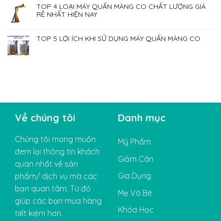
TOP 4 LOẠI MÁY QUẤN MÀNG CO CHẤT LƯỢNG GIÁ
RẺ NHẤT HIỆN NAY
TOP 5 LỢI ÍCH KHI SỬ DỤNG MÁY QUẤN MÀNG CO
Về chúng tôi
Danh mục
Chúng tôi mong muốn
Mỹ Phẩm
đem lại thông tin khách
Giảm Cân
quan nhất về sản
Gia Dụng
phẩm/ dịch vụ mà các
bạn quan tâm. Từ đó
Mẹ Và Bé
giúp các bạn mua hàng
Khóa Học
tiết kiệm hơn.