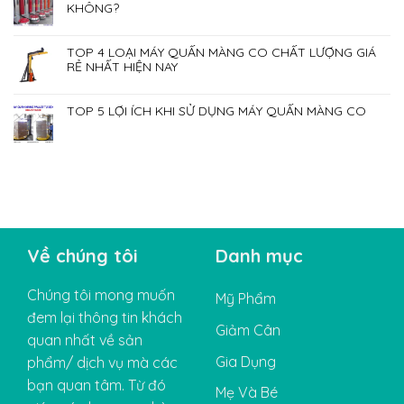
KHÔNG?
TOP 4 LOẠI MÁY QUẤN MÀNG CO CHẤT LƯỢNG GIÁ
RẺ NHẤT HIỆN NAY
TOP 5 LỢI ÍCH KHI SỬ DỤNG MÁY QUẤN MÀNG CO
Về chúng tôi
Danh mục
Chúng tôi mong muốn
Mỹ Phẩm
đem lại thông tin khách
Giảm Cân
quan nhất về sản
Gia Dụng
phẩm/ dịch vụ mà các
bạn quan tâm. Từ đó
Mẹ Và Bé