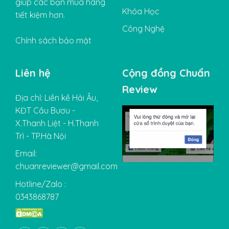
giúp các bạn mua hàng
Khóa Học
tiết kiệm hơn.
Công Nghệ
Chính sách bảo mật
Liên hệ
Cộng đồng Chuẩn
Review
Địa chỉ: Liền kề Hải Âu,
KĐT Cầu Bươu -
X.Thanh Liệt - H.Thanh
Trì - TP.Hà Nội
Email:
chuanreviewer@gmail.com
Hotline/Zalo :
0343868787