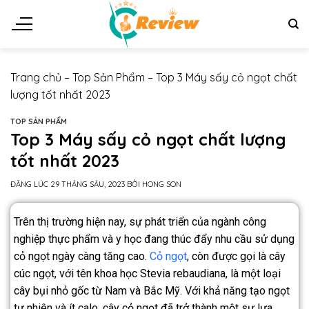
Trang chủ
–
Top Sản Phẩm
–
Top 3 Máy sấy cỏ ngọt chất
lượng tốt nhất 2023
TOP SẢN PHẨM
Top 3 Máy sấy cỏ ngọt chất lượng
tốt nhất 2023
ĐĂNG LÚC
29 THÁNG SÁU, 2023
BỞI
HONG SON
Trên thị trường hiện nay, sự phát triển của ngành công
nghiệp thực phẩm và y học đang thúc đẩy nhu cầu sử dụng
cỏ ngọt ngày càng tăng cao.
Cỏ ngọt
, còn được gọi là cây
cúc ngọt, với tên khoa học Stevia rebaudiana, là một loại
cây bụi nhỏ gốc từ Nam và Bắc Mỹ. Với khả năng tạo ngọt
tự nhiên và ít calo, cây cỏ ngọt đã trở thành một sự lựa