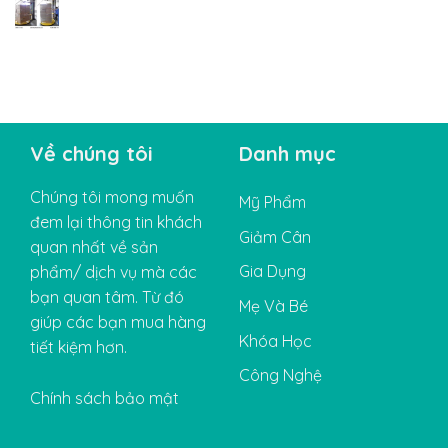
Về chúng tôi
Danh mục
Chúng tôi mong muốn
Mỹ Phẩm
đem lại thông tin khách
Giảm Cân
quan nhất về sản
Gia Dụng
phẩm/ dịch vụ mà các
bạn quan tâm. Từ đó
Mẹ Và Bé
giúp các bạn mua hàng
Khóa Học
tiết kiệm hơn.
Công Nghệ
Chính sách bảo mật