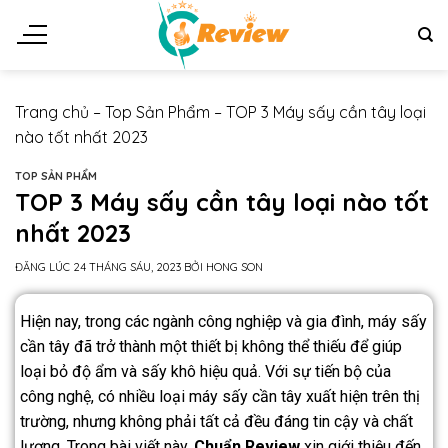
Trang chủ
–
Top Sản Phẩm
–
TOP 3 Máy sấy cần tây loại
nào tốt nhất 2023
TOP SẢN PHẨM
TOP 3 Máy sấy cần tây loại nào tốt
nhất 2023
ĐĂNG LÚC
24 THÁNG SÁU, 2023
BỞI
HONG SON
Hiện nay, trong các ngành công nghiệp và gia đình, máy sấy
cần tây đã trở thành một thiết bị không thể thiếu để giúp
loại bỏ độ ẩm và sấy khô hiệu quả. Với sự tiến bộ của
công nghệ, có nhiều loại máy sấy cần tây xuất hiện trên thị
trường, nhưng không phải tất cả đều đáng tin cậy và chất
lượng. Trong bài viết này,
Chuẩn Review
xin giới thiệu đến