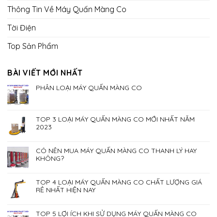
Thông Tin Về Máy Quấn Màng Co
Tời Điện
Top Sản Phẩm
BÀI VIẾT MỚI NHẤT
PHÂN LOẠI MÁY QUẤN MÀNG CO
TOP 3 LOẠI MÁY QUẤN MÀNG CO MỚI NHẤT NĂM
2023
CÓ NÊN MUA MÁY QUẤN MÀNG CO THANH LÝ HAY
KHÔNG?
TOP 4 LOẠI MÁY QUẤN MÀNG CO CHẤT LƯỢNG GIÁ
RẺ NHẤT HIỆN NAY
TOP 5 LỢI ÍCH KHI SỬ DỤNG MÁY QUẤN MÀNG CO