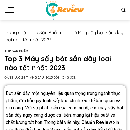
Trang chủ
–
Top Sản Phẩm
–
Top 3 Máy sấy bột sắn dây
loại nào tốt nhất 2023
TOP SẢN PHẨM
Top 3 Máy sấy bột sắn dây loại
nào tốt nhất 2023
ĐĂNG LÚC
24 THÁNG SÁU, 2023
BỞI
HONG SON
Bột sắn dây, một nguyên liệu quan trọng trong ngành thực
phẩm, đòi hỏi quy trình sấy khô chính xác để bảo quản và
gia công. Với sự phát triển của công nghệ, các máy sấy bột
sắn dây ngày càng được cải tiến, mang lại hiệu suất và
chất lượng tốt hơn. Trong bài viết này,
Chuẩn Review
xin
giới thiệu đến bạn top 3 máy sấy bột sắn dây tốt nhất hiện