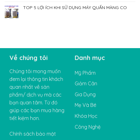
TOP 5 LỢI ÍCH KHI SỬ DỤNG MÁY QUẤN MÀNG CO
Về chúng tôi
Danh mục
Chúng tôi mong muốn
Mỹ Phẩm
đem lại thông tin khách
Giảm Cân
quan nhất về sản
Gia Dụng
phẩm/ dịch vụ mà các
bạn quan tâm. Từ đó
Mẹ Và Bé
giúp các bạn mua hàng
Khóa Học
tiết kiệm hơn.
Công Nghệ
Chính sách bảo mật