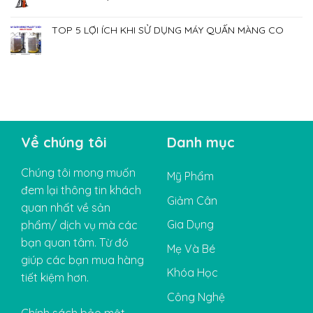
TOP 5 LỢI ÍCH KHI SỬ DỤNG MÁY QUẤN MÀNG CO
Về chúng tôi
Danh mục
Chúng tôi mong muốn
Mỹ Phẩm
đem lại thông tin khách
Giảm Cân
quan nhất về sản
Gia Dụng
phẩm/ dịch vụ mà các
bạn quan tâm. Từ đó
Mẹ Và Bé
giúp các bạn mua hàng
Khóa Học
tiết kiệm hơn.
Công Nghệ
Chính sách bảo mật