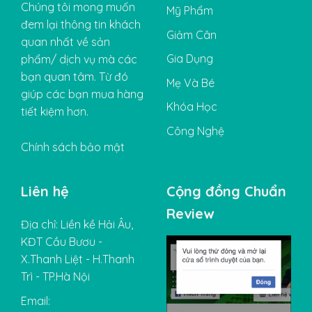
Chúng tôi mong muốn
Mỹ Phẩm
đem lại thông tin khách
Giảm Cân
quan nhất về sản
Gia Dụng
phẩm/ dịch vụ mà các
bạn quan tâm. Từ đó
Mẹ Và Bé
giúp các bạn mua hàng
Khóa Học
tiết kiệm hơn.
Công Nghệ
Chính sách bảo mật
Liên hệ
Cộng đồng Chuẩn
Review
Địa chỉ: Liền kề Hải Âu,
KĐT Cầu Bươu -
X.Thanh Liệt - H.Thanh
Trì - TP.Hà Nội
Email: