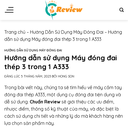
Chuyển
đến
nội
dung
Trang chủ
–
Hướng Dẫn Sử Dụng Máy Đóng Đai
–
Hướng
dẫn sử dụng Máy đóng đai thép 3 trong 1 A333
HƯỚNG DẪN SỬ DỤNG MÁY ĐÓNG ĐAI
Hướng dẫn sử dụng Máy đóng đai
thép 3 trong 1 A333
ĐĂNG LÚC
5 THÁNG NĂM, 2023
BỞI
HONG SON
Trong bài viết này, chúng ta sẽ tìm hiểu về máy cầm tay
đóng đai thép A333, một dụng cụ đóng đai tiện dụng và
dễ sử dụng.
Chuẩn Review
sẽ giới thiệu các ưu điểm,
nhược điểm, thông số kỹ thuật của máy, và đặc biệt là
cách sử dụng chi tiết và những lý do mà khách hàng nên
lựa chọn sản phẩm này.