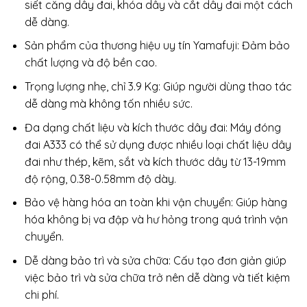
siết căng dây đai, khóa dây và cắt dây đai một cách
dễ dàng.
Sản phẩm của thương hiệu uy tín Yamafuji: Đảm bảo
chất lượng và độ bền cao.
Trọng lượng nhẹ, chỉ 3.9 Kg: Giúp người dùng thao tác
dễ dàng mà không tốn nhiều sức.
Đa dạng chất liệu và kích thước dây đai: Máy đóng
đai A333 có thể sử dụng được nhiều loại chất liệu dây
đai như thép, kẽm, sắt và kích thước dây từ 13-19mm
độ rộng, 0.38-0.58mm độ dày.
Bảo vệ hàng hóa an toàn khi vận chuyển: Giúp hàng
hóa không bị va đập và hư hỏng trong quá trình vận
chuyển.
Dễ dàng bảo trì và sửa chữa: Cấu tạo đơn giản giúp
việc bảo trì và sửa chữa trở nên dễ dàng và tiết kiệm
chi phí.