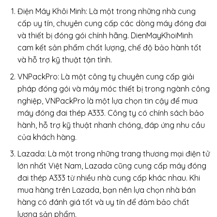
Điện Máy Khôi Minh: Là một trong những nhà cung
cấp uy tín, chuyên cung cấp các dòng máy đóng đai
và thiết bị đóng gói chính hãng. DienMayKhoiMinh
cam kết sản phẩm chất lượng, chế độ bảo hành tốt
và hỗ trợ kỹ thuật tận tình.
VNPackPro: Là một công ty chuyên cung cấp giải
pháp đóng gói và máy móc thiết bị trong ngành công
nghiệp, VNPackPro là một lựa chọn tin cậy để mua
máy đóng đai thép A333. Công ty có chính sách bảo
hành, hỗ trợ kỹ thuật nhanh chóng, đáp ứng nhu cầu
của khách hàng.
Lazada: Là một trong những trang thương mại điện tử
lớn nhất Việt Nam, Lazada cũng cung cấp máy đóng
đai thép A333 từ nhiều nhà cung cấp khác nhau. Khi
mua hàng trên Lazada, bạn nên lựa chọn nhà bán
hàng có đánh giá tốt và uy tín để đảm bảo chất
lượng sản phẩm.