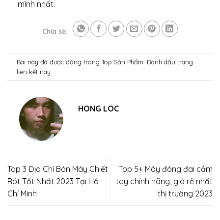
mình nhất.
Chia sẻ:
Bài này đã được đăng trong
Top Sản Phẩm
. Đánh dấu trang
liên kết
này .
HONG LOC
Top 3 Địa Chỉ Bán Máy Chiết
Top 5+ Máy đóng đai cầm
Rót Tốt Nhất 2023 Tại Hồ
tay chính hãng, giá rẻ nhất
Chí Minh
thị trường 2023