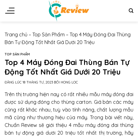
Chuyển
đến
nội
dung
Trang chủ
–
Top Sản Phẩm
–
Top 4 Máy Đóng Đai Thùng
Bán Tự Động Tốt Nhất Giá Dưới 20 Triệu
TOP SẢN PHẨM
Top 4 Máy Đóng Đai Thùng Bán Tự
Động Tốt Nhất Giá Dưới 20 Triệu
ĐĂNG LÚC
18 THÁNG TƯ, 2023
BỞI
HONG LOC
Trên thị trường hiện nay có rất nhiều mẫu máy đóng đai
được sử dụng đóng cho thùng carton. Giá bán các máy
cũng rất khác nhau, tuỳ vào tính năng, chất lượng mẫu
mã cũng như thương hiệu của máy. Trong bài viết này,
Chuẩn Review sẽ giới thiệu 4 mẫu máy đóng đai thùng
bán tự động giá dưới 20 triệu tốt nhất thị trường, hãy