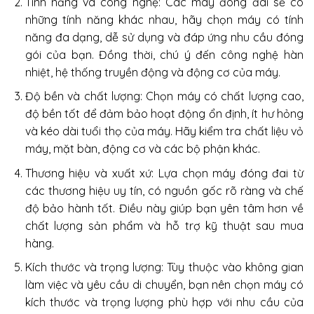
Tính năng và công nghệ: Các máy đóng đai sẽ có
những tính năng khác nhau, hãy chọn máy có tính
năng đa dạng, dễ sử dụng và đáp ứng nhu cầu đóng
gói của bạn. Đồng thời, chú ý đến công nghệ hàn
nhiệt, hệ thống truyền động và động cơ của máy.
Độ bền và chất lượng: Chọn máy có chất lượng cao,
độ bền tốt để đảm bảo hoạt động ổn định, ít hư hỏng
và kéo dài tuổi thọ của máy. Hãy kiểm tra chất liệu vỏ
máy, mặt bàn, động cơ và các bộ phận khác.
Thương hiệu và xuất xứ: Lựa chọn máy đóng đai từ
các thương hiệu uy tín, có nguồn gốc rõ ràng và chế
độ bảo hành tốt. Điều này giúp bạn yên tâm hơn về
chất lượng sản phẩm và hỗ trợ kỹ thuật sau mua
hàng.
Kích thước và trọng lượng: Tùy thuộc vào không gian
làm việc và yêu cầu di chuyển, bạn nên chọn máy có
kích thước và trọng lượng phù hợp với nhu cầu của