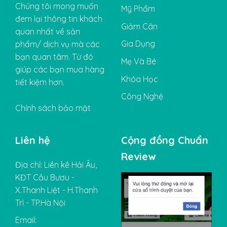
Chúng tôi mong muốn
Mỹ Phẩm
đem lại thông tin khách
Giảm Cân
quan nhất về sản
Gia Dụng
phẩm/ dịch vụ mà các
bạn quan tâm. Từ đó
Mẹ Và Bé
giúp các bạn mua hàng
Khóa Học
tiết kiệm hơn.
Công Nghệ
Chính sách bảo mật
Liên hệ
Cộng đồng Chuẩn
Review
Địa chỉ: Liền kề Hải Âu,
KĐT Cầu Bươu -
X.Thanh Liệt - H.Thanh
Trì - TP.Hà Nội
Email: