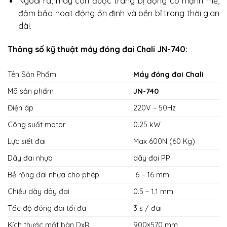
Ngoài ra, máy còn được trang bị động cơ mạnh mẽ,
đảm bảo hoạt động ổn định và bền bỉ trong thời gian
dài.
Thông số kỹ thuật máy đóng đai Chali JN-740:
Tên Sản Phẩm
Máy đóng đai Chali
Mã sản phẩm
JN-740
Điện áp
220V – 50Hz
Công suất motor
0.25 kW
Lực siết đai
Max 600N (60 Kg)
Dây đai nhựa
dây đai PP
Bề rộng đai nhựa cho phép
6 – 16 mm
Chiều dày dây đai
0.5 – 1.1 mm
Tốc độ đóng đai tối đa
3 s / đai
Kích thước mặt bàn DxR
900×570 mm