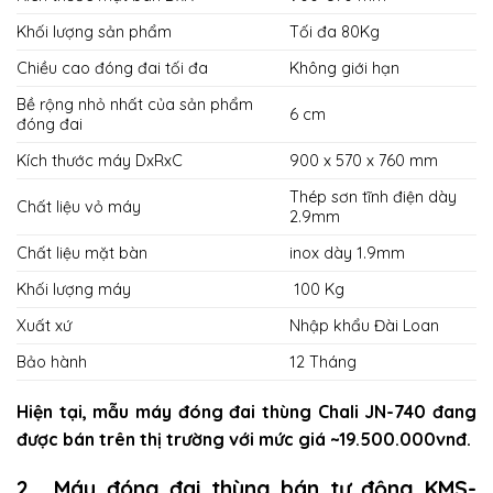
Khối lượng sản phẩm
Tối đa 80Kg
Chiều cao đóng đai tối đa
Không giới hạn
Bề rộng nhỏ nhất của sản phẩm
6 cm
đóng đai
Kích thước máy DxRxC
900 x 570 x 760 mm
Thép sơn tĩnh điện dày
Chất liệu vỏ máy
2.9mm
Chất liệu mặt bàn
inox dày 1.9mm
Khối lượng máy
100 Kg
Xuất xứ
Nhập khẩu Đài Loan
Bảo hành
12 Tháng
Hiện tại, mẫu máy đóng đai thùng Chali JN-740 đang
được bán trên thị trường với mức giá ~19.500.000vnđ.
2 . Máy đóng đai thùng bán tự động KMS-