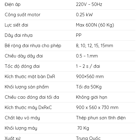
Điện áp
220V – 50Hz
Công suất motor
0.25 kW
Lực siết đai
Max 600N (60 Kg)
Dây đai nhựa
PP
Bề rộng đai nhựa cho phép
8, 10, 12, 15, 15mm
Chiều dày dây đai
0.5 – 1.mm
Tốc độ đóng đai
1 – 2 s / đai
Kích thước mặt bàn DxR
900×560 mm
Khối lượng sản phẩm
Tối đa 50Kg
Chiều cao đóng đai tối đa
Không giới hạn
Kích thước máy DxRxC
900 x 560 x 730 mm
Chất liệu vỏ máy
Thép phun sơn tĩnh điện
Khối lượng máy
70 Kg
Xuất xứ
Trung Quốc