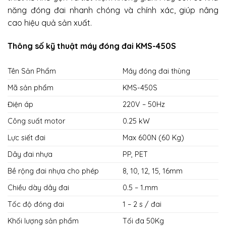
năng đóng đai nhanh chóng và chính xác, giúp nâng
cao hiệu quả sản xuất.
Thông số kỹ thuật máy đóng đai KMS-450S
Tên Sản Phẩm
Máy đóng đai thùng
Mã sản phẩm
KMS-450S
Điện áp
220V – 50Hz
Công suất motor
0.25 kW
Lực siết đai
Max 600N (60 Kg)
Dây đai nhựa
PP, PET
Bề rộng đai nhựa cho phép
8, 10, 12, 15, 16mm
Chiều dày dây đai
0.5 – 1.mm
Tốc độ đóng đai
1 – 2 s / đai
Khối lượng sản phẩm
Tối đa 50Kg