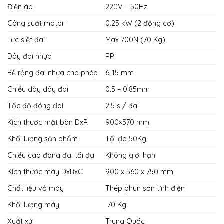
Điện áp
220V – 50Hz
Công suất motor
0.25 kW (2 động cơ)
Lực siết đai
Max 700N (70 Kg)
Dây đai nhựa
PP
Bề rộng đai nhựa cho phép
6-15 mm
Chiều dày dây đai
0.5 – 0.85mm
Tốc độ đóng đai
2.5 s / đai
Kích thước mặt bàn DxR
900×570 mm
Khối lượng sản phẩm
Tối đa 50Kg
Chiều cao đóng đai tối đa
Không giới hạn
Kích thước máy DxRxC
900 x 560 x 750 mm
Chất liệu vỏ máy
Thép phun sơn tĩnh điện
Khối lượng máy
70 Kg
Xuất xứ
Trung Quốc