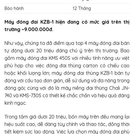
Bảo hành
12 Tháng
Máy đóng đai KZB-1 hiện đang có mức giá trên thị
trường ~9.000.000đ.
Như vậy, chúng ta đã điểm qua top 4 máy đóng đai bán
tự động dưới 20 triệu đáng chú ý trên thị trường. Bao
gồm máy đóng đai KMS 450S với nhiều tính năng ưu việt
phù hợp cho việc đóng đai thùng carton có chiều cao
hoặc khối lượng lớn; máy đóng đai thùng KZB-1 bán tự
động với cấu tạo đơn giản, dễ sử dụng và đa năng trong
đóng gói; cùng với đó là máy niềng đai thùng Chali JN-
740 và KMS-730S có thiết kế chắc chắn và hiệu quả đáng
kinh ngạc.
Trong tầm giá dưới 20 triệu, bốn máy trên đều mang lại
hiệu suất cao, dễ dàng tùy chỉnh và thao tác, đồng thời
tiết kiệm sức lao động. Việc lựa chọn máy đóng đai phù